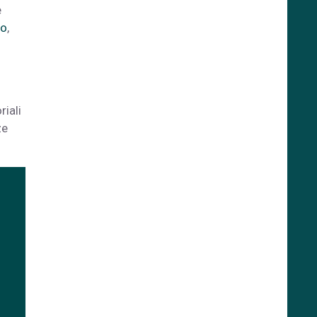
e
to
,
riali
ze