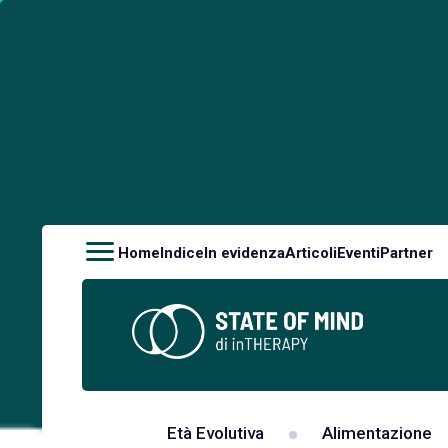
Home
Indice
In evidenza
Articoli
Eventi
Partner
Età Evolutiva
Alimentazione