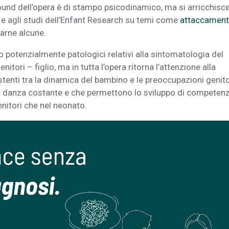
ground dell’opera è di stampo psicodinamico, ma si arricchisc
i e agli studi dell’Enfant Research su temi come
attaccamen
tarne alcune.
 o potenzialmente patologici relativi alla sintomatologia del
tori – figlio, ma in tutta l’opera ritorna l’attenzione alla
tenti tra la dinamica del bambino e le preoccupazioni genito
a danza costante e che permettono lo sviluppo di competen
enitori che nel neonato.