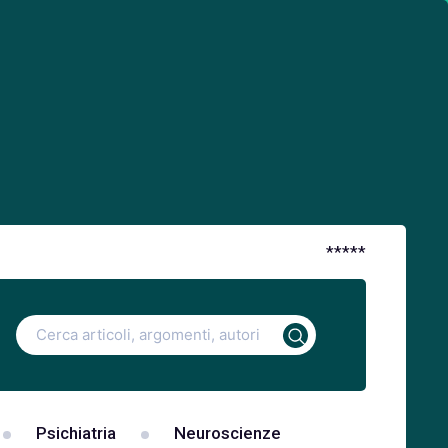
*
*
*
*
*
Ricerca
per:
Psichiatria
Neuroscienze