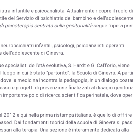
atra infantile e psicoanalista. Attualmente ricopre il ruolo di
ile del Servizio di psichiatria del bambino e dell’adolescent
i psicoterapia centrata sulla genitorialità
segue l’opera pri
 neuropsichiatri infantili, psicologi, psicoanalisti operanti
 e dell’adolescente di Ginevra.
ue specialisti dell’età evolutiva, S. Hardt e G. Cafforio, viene
luogo in cui è stato “partorito”: la Scuola di Ginevra. A parti
à dove la medicina incontra la pedagogia, in un dialogo costa
so e progetti di prevenzione finalizzati al disagio genitoria
n importante polo di ricerca scientifica perinatale, dove ope
el 2012 e qui nella prima ristampa italiana, è quello di offrire
ased. Dai fondamenti teorici della scuola di Ginevra si pass
cessari alla terapia. Una sezione è interamente dedicata alla