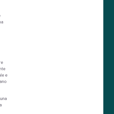
e
ma
re
nte
le e
rano
 una
a