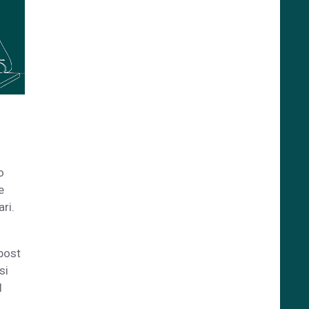
o
e
ri.
post
si
l