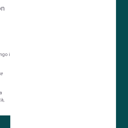
on
ngo i
re
a
tà,