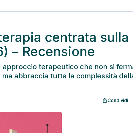
erapia centrata sulla
16) – Recensione
 approccio terapeutico che non si ferm
 ma abbraccia tutta la complessità dell
Condividi
ios_share