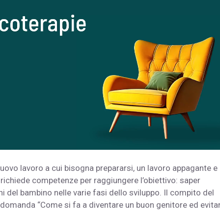
uovo lavoro a cui bisogna prepararsi, un lavoro appagante e
richiede competenze per raggiungere l’obiettivo: saper
 del bambino nelle varie fasi dello sviluppo. Il compito del
a domanda “Come si fa a diventare un buon genitore ed evitar