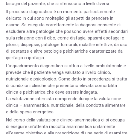
bisogni del paziente, che si riferiscono a livelli diversi.
Il processo diagnostico è un momento particolarmente
delicato in cui sono molteplici gli aspetti da prendere in
esame. Se eseguita correttamente la diagnosi consente di
escludere altre patologie che possono avere effetti secondari
sulla relazione con il cibo, come disfagie, spasmi esofagei e
pilorici, dispepsie, patologie tumorali, malattie infettive, da uso
di sostanze e altre patologie psichiatriche caratterizzate da
iperfagia o ipofagia.
L’inquadramento diagnostico si attua a livello ambulatoriale e
prevede che il paziente venga valutato a livello clinico,
nutrizionale e psicologico. Come detto in precedenza si tratta
di condizioni cliniche che presentano elevata comorbilità
clinica e psichiatrica che deve essere indagata.
La valutazione internista comprende dunque la valutazione
clinica – anamnestica, nutrizionale, della condotta alimentare
e della spesa energetica.
Nel corso della valutazione clinico-anamnestica ci si occupa
di eseguire un’attenta raccolta anamnestica unitamente
all’esame obiettivo e alla prescrizione di una serie di esami tra