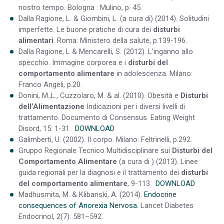
nostro tempo. Bologna : Mulino, p. 45.
Dalla Ragione, L. & Giombini, L. (a cura di) (2014). Solitudini
imperfette. Le buone pratiche di cura dei
disturbi
alimentari
. Roma: Ministero della salute, p.139-196.
Dalla Ragione, L & Mencarelli, S. (2012). L’inganno allo
specchio. Immagine corporea e i
disturbi del
comportamento alimentare
in adolescenza. Milano:
Franco Angeli, p.20.
Donini, M.,L., Cuzzolaro, M. & al. (2010). Obesità e
Disturbi
dell’Alimentazione
Indicazioni per i diversi livelli di
trattamento. Documento di Consensus. Eating Weight
Disord, 15: 1-31.
DOWNLOAD
Galimberti, U. (2002). Il corpo. Milano: Feltrinelli, p.292.
Gruppo Regionale Tecnico Multidisciplinare sui
Disturbi del
Comportamento Alimentare
(a cura di ) (2013). Linee
guida regionali per la diagnosi e il trattamento dei
disturbi
del comportamento alimentare
, 9-113.
DOWNLOAD
Madhusmita, M. & Klibanski, A. (2014).
Endocrine
consequences of Anorexia Nervosa
. Lancet Diabetes
Endocrinol, 2(7): 581–592.