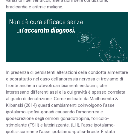
variazioni dei ventricoli, alterazioni della conduzione,
bradicardia e aritmie maligne.
In presenza di persistenti alterazioni della condotta alimentare
e soprattutto nel caso dell’anoressia nervosa ci troviamo di
fronte anche a notevoli cambiamenti endocrini, che
interessano differenti assi e la cui gravità è spesso correlata
al grado di denutrizione. Come indicato da Madhusmita &
Klibanski (2014) questi cambiamenti coinvolgono l’asse
ipotalamo-ipofisi-gonadi causando l’amenorrea e
iposecrezione degli ormoni gonadotropina, follicolo-
stimolante (FSH) e luteinizzante, (LH), l’asse ipotalamo-
ipofisi-surrene e l’asse ipotalamo-ipofisi-tiroide. È stata