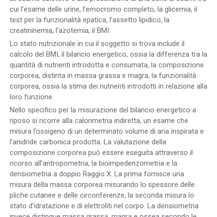
cui l’esame delle urine, l’emocromo completo, la glicemia, il
test per la funzionalità epatica, l’assetto lipidico, la
creatininemia, l’azotemia, il BMI.
Lo stato nutrizionale in cui il soggetto si trova include il
calcolo del BMI, il bilancio energetico, ossia la differenza tra la
quantità di nutrienti introdotta e consumata, la composizione
corporea, distinta in massa grassa e magra, la funzionalità
corporea, ossia la stima dei nutrienti introdotti in relazione alla
loro funzione.
Nello specifico per la misurazione del bilancio energetico a
riposo si ricorre alla calorimetria indiretta, un esame che
misura l’ossigeno di un determinato volume di aria inspirata e
l’anidride carbonica prodotta. La valutazione della
composizione corporea può essere eseguita attraverso il
ricorso all’antropometria, la bioimpedenzometria e la
densiometria a doppio Raggio X. La prima fornisce una
misura della massa corporea misurando lo spessore delle
pliche cutanee e delle circonferenze, la seconda misura lo
stato d’idratazione e di elettroliti nel corpo. La densiometria
invece distingue massa grassa, magra e ossea secondo le