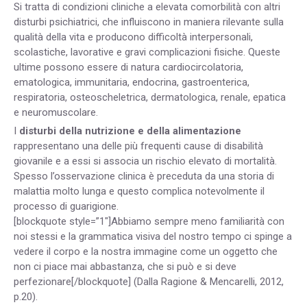
Si tratta di condizioni cliniche a elevata comorbilità con altri
disturbi psichiatrici, che influiscono in maniera rilevante sulla
qualità della vita e producono difficoltà interpersonali,
scolastiche, lavorative e gravi complicazioni fisiche. Queste
ultime possono essere di natura cardiocircolatoria,
ematologica, immunitaria, endocrina, gastroenterica,
respiratoria, osteoscheletrica, dermatologica, renale, epatica
e neuromuscolare.
I
disturbi della nutrizione e della alimentazione
rappresentano una delle più frequenti cause di disabilità
giovanile e a essi si associa un rischio elevato di mortalità.
Spesso l’osservazione clinica è preceduta da una storia di
malattia molto lunga e questo complica notevolmente il
processo di guarigione.
[blockquote style=”1″]Abbiamo sempre meno familiarità con
noi stessi e la grammatica visiva del nostro tempo ci spinge a
vedere il corpo e la nostra immagine come un oggetto che
non ci piace mai abbastanza, che si può e si deve
perfezionare[/blockquote] (Dalla Ragione & Mencarelli, 2012,
p.20).