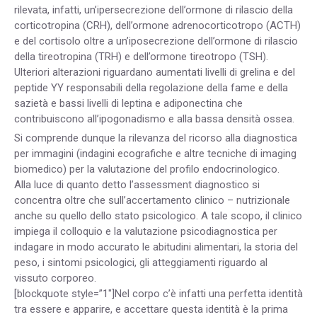
rilevata, infatti, un’ipersecrezione dell’ormone di rilascio della
corticotropina (CRH), dell’ormone adrenocorticotropo (ACTH)
e del cortisolo oltre a un’iposecrezione dell’ormone di rilascio
della tireotropina (TRH) e dell’ormone tireotropo (TSH).
Ulteriori alterazioni riguardano aumentati livelli di grelina e del
peptide YY responsabili della regolazione della fame e della
sazietà e bassi livelli di leptina e adiponectina che
contribuiscono all’ipogonadismo e alla bassa densità ossea.
Si comprende dunque la rilevanza del ricorso alla diagnostica
per immagini (indagini ecografiche e altre tecniche di imaging
biomedico) per la valutazione del profilo endocrinologico.
Alla luce di quanto detto l’assessment diagnostico si
concentra oltre che sull’accertamento clinico – nutrizionale
anche su quello dello stato psicologico. A tale scopo, il clinico
impiega il colloquio e la valutazione psicodiagnostica per
indagare in modo accurato le abitudini alimentari, la storia del
peso, i sintomi psicologici, gli atteggiamenti riguardo al
vissuto corporeo.
[blockquote style=”1″]Nel corpo c’è infatti una perfetta identità
tra essere e apparire, e accettare questa identità è la prima