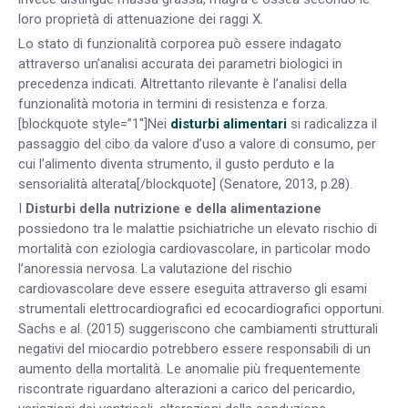
loro proprietà di attenuazione dei raggi X.
Lo stato di funzionalità corporea può essere indagato
attraverso un’analisi accurata dei parametri biologici in
precedenza indicati. Altrettanto rilevante è l’analisi della
funzionalità motoria in termini di resistenza e forza.
[blockquote style=”1″]Nei
disturbi alimentari
si radicalizza il
passaggio del cibo da valore d’uso a valore di consumo, per
cui l’alimento diventa strumento, il gusto perduto e la
sensorialità alterata[/blockquote] (Senatore, 2013, p.28).
I
Disturbi della nutrizione e della alimentazione
possiedono tra le malattie psichiatriche un elevato rischio di
mortalità con eziologia cardiovascolare, in particolar modo
l’anoressia nervosa. La valutazione del rischio
cardiovascolare deve essere eseguita attraverso gli esami
strumentali elettrocardiografici ed ecocardiografici opportuni.
Sachs e al. (2015) suggeriscono che cambiamenti strutturali
negativi del miocardio potrebbero essere responsabili di un
aumento della mortalità. Le anomalie più frequentemente
riscontrate riguardano alterazioni a carico del pericardio,