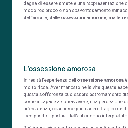
degne di essere amate e una rappresentazione del
modo reciproco e non spaventosamente minacc
dell’amore, dalle ossessioni amorose, ma le ren
L’ossessione amorosa
In realtà l’esperienza dell’
ossessione amorosa
è
molto ricca. Aver mancato nella vita questa esp
questa sofferenza può essere estremamente dist
come incapace a sopravvivere, una percezione della
un’esistenza, così come può essere tragico se di 
incolpando il partner dell’abbandono interpretat
Può improvvisamente nascere un sentimento d’impo