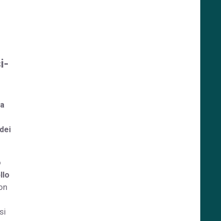
i-
ca
dei
o
llo
non
si