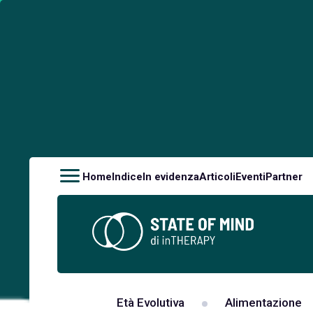
Home
Indice
In evidenza
Articoli
Eventi
Partner
Età Evolutiva
Alimentazione