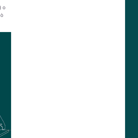
) o
uò