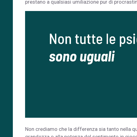
prestano a qualsiasi umiliazione pur di procrasti
Non crediamo che la differenza sia tanto nella q
grandezza o alla potenza del sentimento in gioc