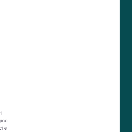
i
gico
ci e