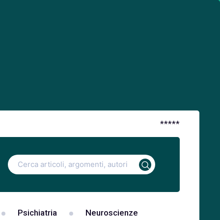
*
*
*
*
*
Ricerca
per:
Psichiatria
Neuroscienze