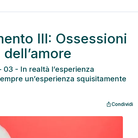
ento III: Ossessioni
 dell’amore
03 - In realtà l’esperienza
sempre un’esperienza squisitamente
Condividi
ios_share