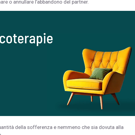
nare o annullare l’abbandono del partner.
uantità della sofferenza e nemmeno che sia dovuta alla
o.