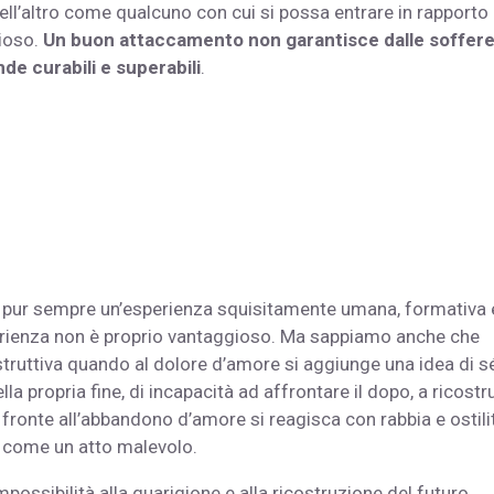
l’altro come qualcuno con cui si possa entrare in rapporto 
ioso.
Un buon attaccamento non garantisce dalle soffer
de curabili e superabili
.
 pur sempre un’esperienza squisitamente umana, formativa 
erienza non è proprio vantaggioso. Ma sappiamo anche che
ruttiva quando al dolore d’amore si aggiunge una idea di s
 propria fine, di incapacità ad affrontare il dopo, a ricostru
fronte all’abbandono d’amore si reagisca con rabbia e ostili
o come un atto malevolo.
ssibilità alla guarigione e alla ricostruzione del futuro.