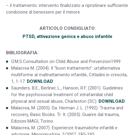
– il trattamento: intervento finalizzato a ripristinare sufficiente
condizione di benessere per il minore.
ARTICOLO CONSIGLIATO:
PTSD, attivazione genica e abuso infantile
BIBLIOGRAFIA:
O.M.S.Consultation on Child Abuse and Prevenzion1999
Malacrea M. (2004). Il “buon trattamento”: un’alternativa
multiforme al maltrattamento infantile, Cittadini in crescita,
1, 1-17.
DOWNLOAD
Saunders, B.E., Berliner, L., Hanson, R.F. (2001). Guidelines
for the psychosocial treatment of intrafamilial child
physical and sexual abuse, Charleston (SC).
DOWNLOAD
Malacrea, M. (2005). Da: Herman J. L. (1992). Trauma and
recovery, Basic Books. Tr. It. (2005). Guarire dal trauma,
Edizioni MAGI, Torino.
Malacrea, M. (2007). Esperienze traumatiche infantili e
adozione, Minorigiustizia, 2/2007, 185-195.