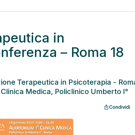
peutica in
onferenza – Roma 18
zione Terapeutica in Psicoterapia - Rom
Clinica Medica, Policlinico Umberto I°
Condividi
ios_share