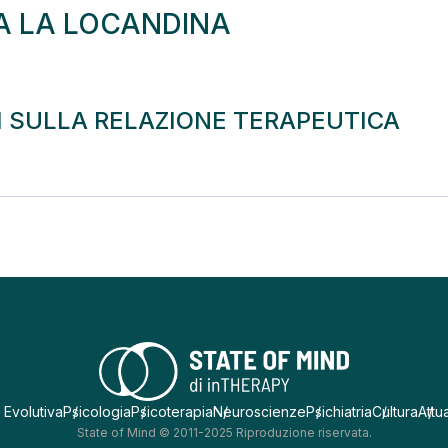
A LA LOCANDINA
I SULLA RELAZIONE TERAPEUTICA
 Evolutiva
Psicologia
Psicoterapia
Neuroscienze
Psichiatria
Cultura
Attua
State of Mind © 2011-2025 Riproduzione riservata.