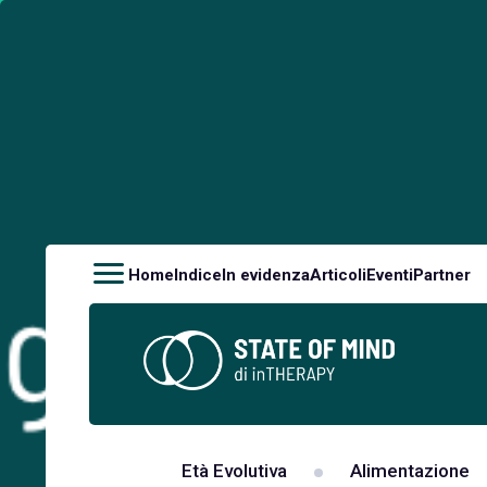
Home
Indice
In evidenza
Articoli
Eventi
Partner
Età Evolutiva
Alimentazione