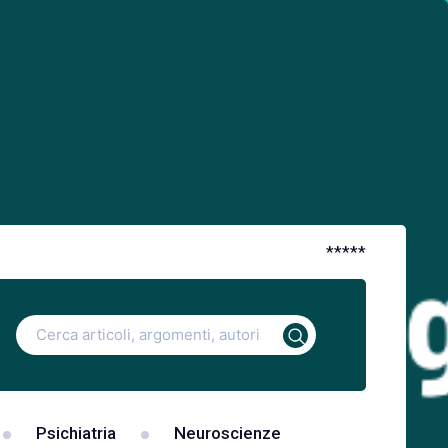
*
*
*
*
*
Ricerca
per:
Psichiatria
Neuroscienze