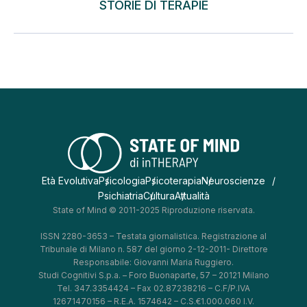
STORIE DI TERAPIE
Età Evolutiva
Psicologia
Psicoterapia
Neuroscienze
Psichiatria
Cultura
Attualità
State of Mind © 2011-2025 Riproduzione riservata.
ISSN 2280-3653 – Testata giornalistica. Registrazione al
Tribunale di Milano n. 587 del giorno 2-12-2011- Direttore
Responsabile: Giovanni Maria Ruggiero.
Studi Cognitivi S.p.a. – Foro Buonaparte, 57 – 20121 Milano
Tel. 347.3354424 – Fax 02.87238216 – C.F/P.IVA
12671470156 – R.E.A. 1574642 – C.S.€1.000.060 I.V.