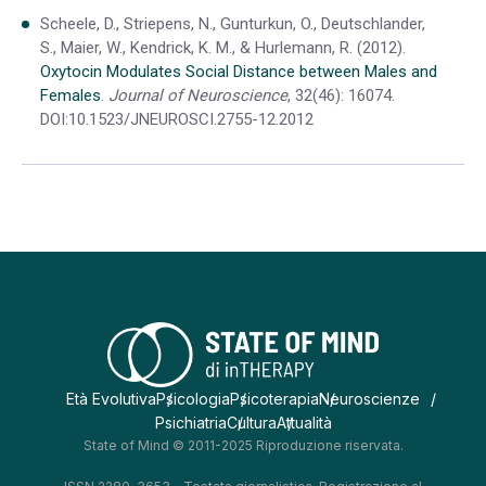
Scheele, D., Striepens, N., Gunturkun, O., Deutschlander,
S., Maier, W., Kendrick, K. M., & Hurlemann, R. (2012).
Oxytocin Modulates Social Distance between Males and
Females
.
Journal of Neuroscience
, 32(46): 16074.
DOI:10.1523/JNEUROSCI.2755-12.2012
Età Evolutiva
Psicologia
Psicoterapia
Neuroscienze
Psichiatria
Cultura
Attualità
State of Mind © 2011-2025 Riproduzione riservata.