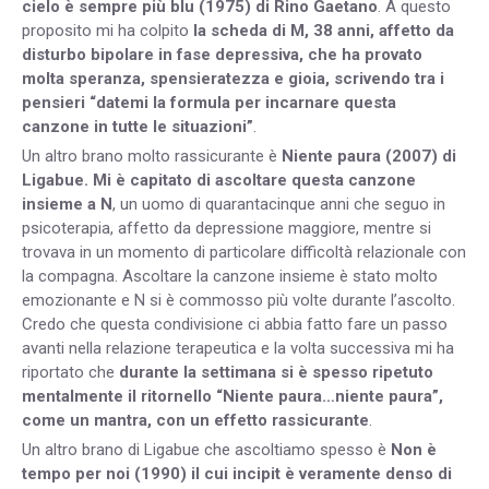
cielo è sempre più blu (1975) di Rino Gaetano
. A questo
proposito mi ha colpito
la scheda di M, 38 anni, affetto da
disturbo bipolare in fase depressiva, che ha provato
molta speranza, spensieratezza e gioia, scrivendo tra i
pensieri “datemi la formula per incarnare questa
canzone in tutte le situazioni”
.
Un altro brano molto rassicurante è
Niente paura (2007) di
Ligabue. Mi è capitato di ascoltare questa canzone
insieme a N
, un uomo di quarantacinque anni che seguo in
psicoterapia, affetto da depressione maggiore, mentre si
trovava in un momento di particolare difficoltà relazionale con
la compagna. Ascoltare la canzone insieme è stato molto
emozionante e N si è commosso più volte durante l’ascolto.
Credo che questa condivisione ci abbia fatto fare un passo
avanti nella relazione terapeutica e la volta successiva mi ha
riportato che
durante la settimana si è spesso ripetuto
mentalmente il ritornello “Niente paura…niente paura”,
come un mantra, con un effetto rassicurante
.
Un altro brano di Ligabue che ascoltiamo spesso è
Non è
tempo per noi (1990) il cui incipit è veramente denso di