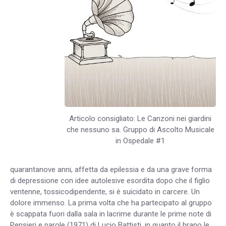
Articolo consigliato: Le Canzoni nei giardini
che nessuno sa. Gruppo di Ascolto Musicale
in Ospedale #1
quarantanove anni, affetta da epilessia e da una grave forma
di depressione con idee autolesive esordita dopo che il figlio
ventenne, tossicodipendente, si è suicidato in carcere. Un
dolore immenso. La prima volta che ha partecipato al gruppo
è scappata fuori dalla sala in lacrime durante le prime note di
Pensieri e parole (1971) di Lucio Battisti, in quanto il brano le