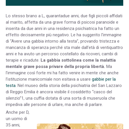
Lo stesso brano a L, quarantadue anni, due figli piccoli affidati
al marito, affetta da una grave forma di psicosi paranoide e
inserita da due anni in una residenza psichiatrica ha fatto un
effetto decisamente più negativo. Le ha suggerito l’immagine
di “Avere una gabbia intorno alla testa”, provando tristezza e
mancanza di speranza perché sta male dall’età di ventiquattro
anni e ha avuto un percorso costellato da ricoveri, cambi di
terapie e ricadute.
La gabbia sottolinea come la malattia
mentale grave possa privare della propria libertà.
Ma
l’immagine così forte mi ha fatto venire in mente che anche
l’istituzione manicomiale non esitava a usare
gabbie per la
testa
. Nel museo della storia della psichiatria del San Lazzaro
di Reggio Emilia è ancora visibile il cosiddetto “casco del
silenzio”1, una cuffia dotata di una sorta di museruola che
impediva alle persone di urlare, ma anche di parlare.
Anche per D,
un uomo di
35 anni,