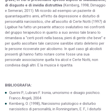
di disgusto e di invidia distruttiva
(Kernberg, 1998; Dimaggio
e Semerari, 2011). Mi ricordo ad esempio un paziente di
quarantaquattro anni, affetto da depressione e disturbo di
personalità narcisistico, che all’ascolto di Certe Notti (1997) di
Ligabue ha fatto un pesante attacco svalutativo nei confronti
del gruppo terapeutico in quanto a suo avviso tale brano lo
rimandava a “certi posti nella bassa, pieni di gente che beve” e
per quello ascoltare tale canzone sarebbe stato deleterio per
le persone ricoverate per alcolismo. In quel caso gli alcolisti
presenti gli hanno fatto notare come fosse una sua
personale associazione quella tra alcol e Certe Notti, non
condivisa dagli altri. E la musica è ripartita.
BIBLIOGRAFIA:
Querini P., Lubrani F. Ironia, umorismo e disagio psichico.
Franco Angeli, 2004
Kernberg, O. (1998), Narcisismo patologico e disturbo
narcisistico di personalità, in Ronningstam, E. F., I disturbi