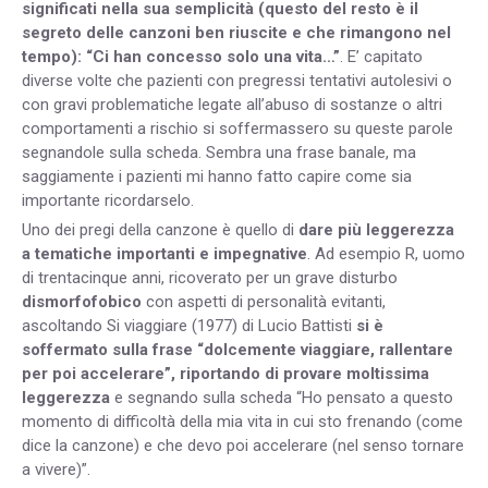
significati nella sua semplicità (questo del resto è il
segreto delle canzoni ben riuscite e che rimangono nel
tempo): “Ci han concesso solo una vita…”
. E’ capitato
diverse volte che pazienti con pregressi tentativi autolesivi o
con gravi problematiche legate all’abuso di sostanze o altri
comportamenti a rischio si soffermassero su queste parole
segnandole sulla scheda. Sembra una frase banale, ma
saggiamente i pazienti mi hanno fatto capire come sia
importante ricordarselo.
Uno dei pregi della canzone è quello di
dare più leggerezza
a tematiche importanti e impegnative
. Ad esempio R, uomo
di trentacinque anni, ricoverato per un grave disturbo
dismorfofobico
con aspetti di personalità evitanti,
ascoltando Si viaggiare (1977) di Lucio Battisti
si è
soffermato sulla frase “dolcemente viaggiare, rallentare
per poi accelerare”, riportando di provare moltissima
leggerezza
e segnando sulla scheda “Ho pensato a questo
momento di difficoltà della mia vita in cui sto frenando (come
dice la canzone) e che devo poi accelerare (nel senso tornare
a vivere)”.