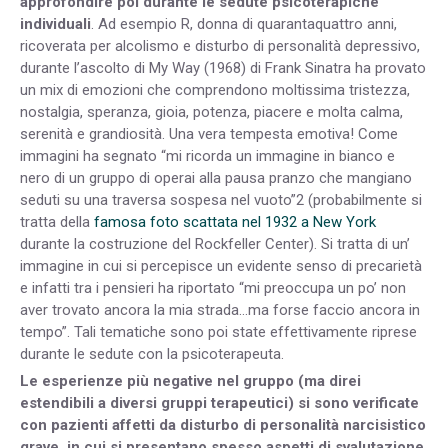
approfondire poi durante le sedute psicoterapiche
individuali
. Ad esempio R, donna di quarantaquattro anni,
ricoverata per alcolismo e disturbo di personalità depressivo,
durante l’ascolto di My Way (1968) di Frank Sinatra ha provato
un mix di emozioni che comprendono moltissima tristezza,
nostalgia, speranza, gioia, potenza, piacere e molta calma,
serenità e grandiosità. Una vera tempesta emotiva! Come
immagini ha segnato “mi ricorda un immagine in bianco e
nero di un gruppo di operai alla pausa pranzo che mangiano
seduti su una traversa sospesa nel vuoto”2 (probabilmente si
tratta della
famosa foto scattata nel 1932 a New York
durante la costruzione del Rockfeller Center). Si tratta di un’
immagine in cui si percepisce un evidente senso di precarietà
e infatti tra i pensieri ha riportato “mi preoccupa un po’ non
aver trovato ancora la mia strada…ma forse faccio ancora in
tempo”. Tali tematiche sono poi state effettivamente riprese
durante le sedute con la psicoterapeuta.
Le esperienze più negative nel gruppo (ma direi
estendibili a diversi gruppi terapeutici) si sono verificate
con pazienti affetti da disturbo di personalità narcisistico
grave, in cui si presentano spesso aspetti di svalutazione,