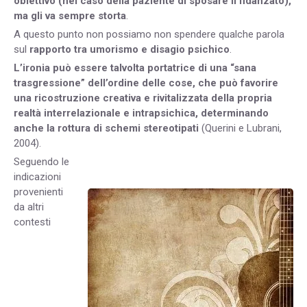
obiettivo (nel caso della paziente di sposare il fidanzato),
ma gli va sempre storta
.
A questo punto non possiamo non spendere qualche parola
sul
rapporto tra umorismo e disagio psichico
.
L’ironia può essere talvolta portatrice di una “sana
trasgressione” dell’ordine delle cose, che può favorire
una ricostruzione creativa e rivitalizzata della propria
realtà interrelazionale e intrapsichica, determinando
anche la rottura di schemi stereotipati
(Querini e Lubrani,
2004).
Seguendo le
indicazioni
provenienti
da altri
contesti