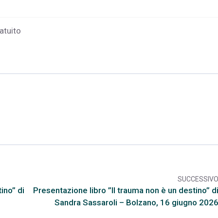
atuito
SUCCESSIV
arr
ino” di
Presentazione libro ”Il trauma non è un destino” d
Sandra Sassaroli – Bolzano, 16 giugno 202