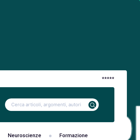
*
*
*
*
*
Ricerca
per:
Neuroscienze
Formazione