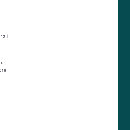
roli
re
ore