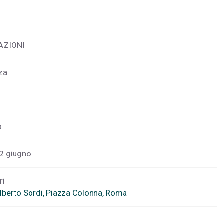
AZIONI
za
o
12 giugno
ri
Alberto Sordi, Piazza Colonna, Roma