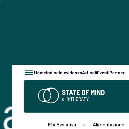
Home
Indice
In evidenza
Articoli
Eventi
Partner
Età Evolutiva
Alimentazione