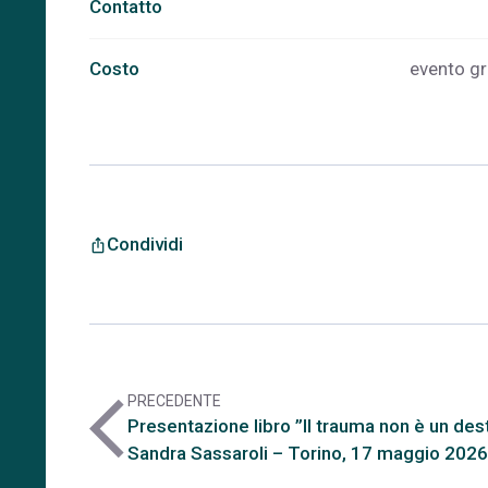
Contatto
Costo
evento gr
Condividi
ios_share
PRECEDENTE
arrow_back_ios
Presentazione libro ”Il trauma non è un dest
Sandra Sassaroli – Torino, 17 maggio 2026