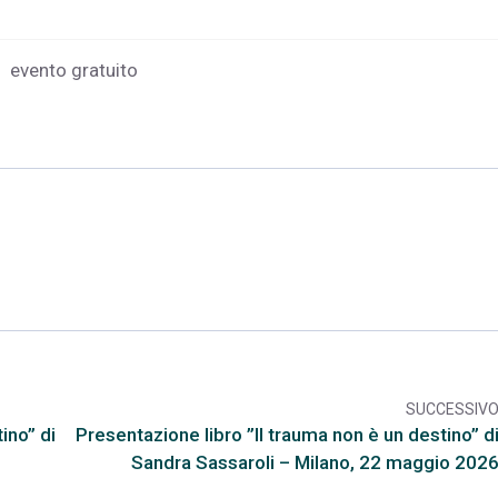
evento gratuito
SUCCESSIV
arr
ino” di
Presentazione libro ”Il trauma non è un destino” d
Sandra Sassaroli – Milano, 22 maggio 202