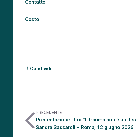
Contatto
Costo
Condividi
ios_share
PRECEDENTE
arrow_back_ios
Presentazione libro ”Il trauma non è un dest
Sandra Sassaroli – Roma, 12 giugno 2026