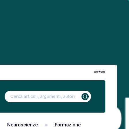
*
*
*
*
*
Ricerca
per:
Neuroscienze
Formazione