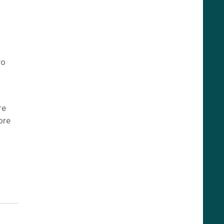
vo
re
ore