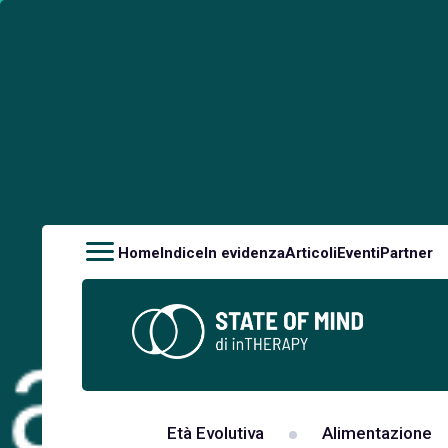
Home
Indice
In evidenza
Articoli
Eventi
Partner
Età Evolutiva
Alimentazione