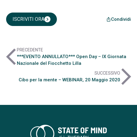
ISCRIVITI ORA
chevron_right
Condividi
ios_share
arrow_back_ios
PRECEDENTE
***EVENTO ANNULLATO*** Open Day – IX Giornata
Nazionale del Fiocchetto Lilla
arrow_forward_ios
SUCCESSIVO
Cibo per la mente – WEBINAR, 20 Maggio 2020