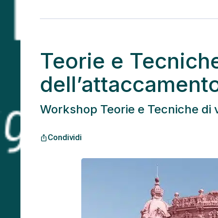
Teorie e Tecniche
dell’attaccament
Workshop Teorie e Tecniche di 
Condividi
ios_share