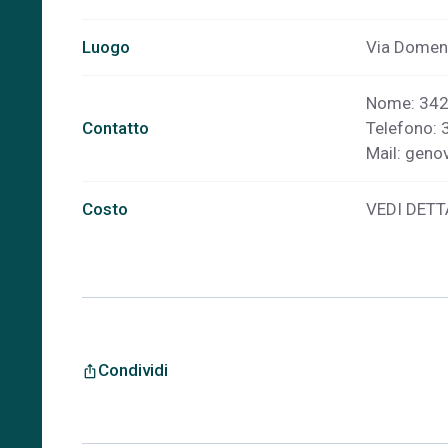
Luogo
Via Domeni
Nome: 34
Contatto
Telefono:
Mail:
genov
Costo
VEDI DETT
Condividi
ios_share