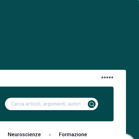
*
*
*
*
*
Ricerca
per:
Neuroscienze
Formazione