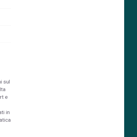
i sul
lta
rt e
ti in
ratica