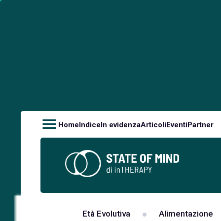
Home
Indice
In evidenza
Articoli
Eventi
Partner
Età Evolutiva
Alimentazione