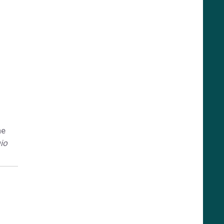
ne
io