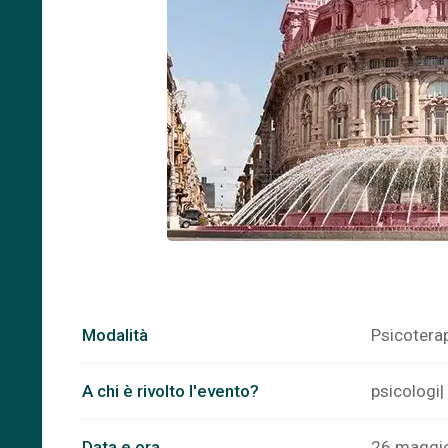
Modalità
Psicoterap
A chi è rivolto l'evento?
psicologi|
Data e ora
26 maggi