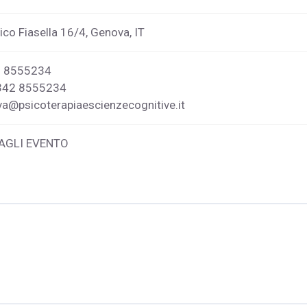
co Fiasella 16/4, Genova, IT
2 8555234
 342 8555234
a@psicoterapiaescienzecognitive.it
AGLI EVENTO