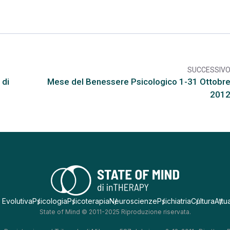
SUCCESSIV
arr
 di
Mese del Benessere Psicologico 1-31 Ottobr
201
 Evolutiva
Psicologia
Psicoterapia
Neuroscienze
Psichiatria
Cultura
Attua
State of Mind © 2011-2025 Riproduzione riservata.