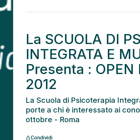
La SCUOLA DI P
INTEGRATA E M
Presenta : OPEN 
2012
La Scuola di Psicoterapia Integ
porte a chi è interessato ai co
ottobre - Roma
Condividi
ios_share