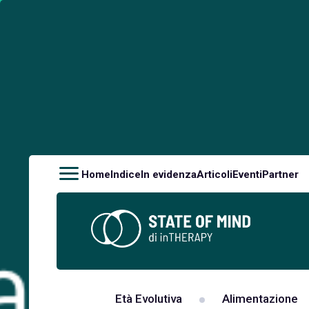
Home
Indice
In evidenza
Articoli
Eventi
Partner
Età Evolutiva
Alimentazione