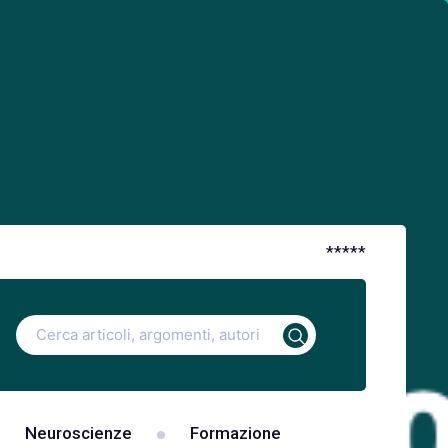
*
*
*
*
*
Ricerca
per:
Neuroscienze
Formazione