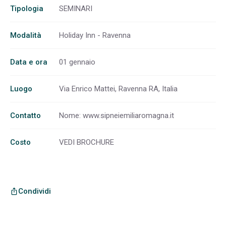
Tipologia
SEMINARI
Modalità
Holiday Inn - Ravenna
Data e ora
01 gennaio
Luogo
Via Enrico Mattei, Ravenna RA, Italia
Contatto
Nome: www.sipneiemiliaromagna.it
Costo
VEDI BROCHURE
Condividi
ios_share