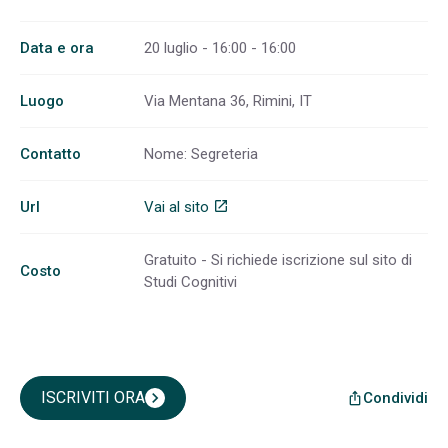
Data e ora
20 luglio - 16:00 - 16:00
Luogo
Via Mentana 36, Rimini, IT
Contatto
Nome: Segreteria
Url
Vai al sito
open_in_new
Gratuito - Si richiede iscrizione sul sito di
Costo
Studi Cognitivi
ISCRIVITI ORA
chevron_right
Condividi
ios_share