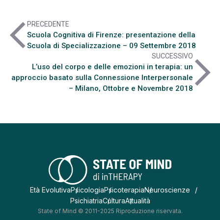
arrow_back_ios
PRECEDENTE
Scuola Cognitiva di Firenze: presentazione della
Scuola di Specializzazione – 09 Settembre 2018
SUCCESSIVO
arrow_forward_ios
L’uso del corpo e delle emozioni in terapia: un
approccio basato sulla Connessione Interpersonale
– Milano, Ottobre e Novembre 2018
Età Evolutiva
Psicologia
Psicoterapia
Neuroscienze
Psichiatria
Cultura
Attualità
State of Mind © 2011-2025 Riproduzione riservata.