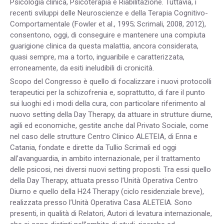
Psicologia clinica, Psicoterapia e Riabilitazione. Tuttavia, i
recenti sviluppi delle Neuroscienze e della Terapia Cognitivo-
Comportamentale (Fowler et al., 1995; Scrimali, 2008, 2012),
consentono, oggi, di conseguire e mantenere una compiuta
guarigione clinica da questa malattia, ancora considerata,
quasi sempre, ma a torto, inguaribile e caratterizzata,
erroneamente, da esiti ineludibili di cronicità.
Scopo del Congresso è quello di focalizzare i nuovi protocolli
terapeutici per la schizofrenia e, soprattutto, di fare il punto
sui luoghi ed i modi della cura, con particolare riferimento al
nuovo setting della Day Therapy, da attuare in strutture diurne,
agili ed economiche, gestite anche dal Privato Sociale, come
nel caso delle strutture Centro Clinico ALETEIA, di Enna e
Catania, fondate e dirette da Tullio Scrimali ed oggi
all’avanguardia, in ambito internazionale, per il trattamento
delle psicosi, nei diversi nuovi setting proposti. Tra essi quello
della Day Therapy, attuata presso l’Unità Operativa Centro
Diurno e quello della H24 Therapy (ciclo residenziale breve),
realizzata presso l’Unità Operativa Casa ALETEIA. Sono
presenti, in qualità di Relatori, Autori di levatura internazionale,