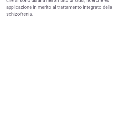
che si sono distinti nell’ambito di studi, ricerche ed
applicazione in merito al trattamento integrato della
schizofrenia.