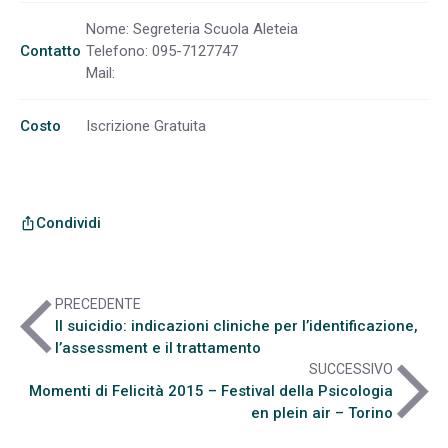
Nome: Segreteria Scuola Aleteia
Contatto
Telefono: 095-7127747
Mail:
Costo
Iscrizione Gratuita
Condividi
ios_share
arrow_back_ios
PRECEDENTE
Il suicidio: indicazioni cliniche per l’identificazione,
l’assessment e il trattamento
arrow_forward_ios
SUCCESSIVO
Momenti di Felicità 2015 – Festival della Psicologia
en plein air – Torino