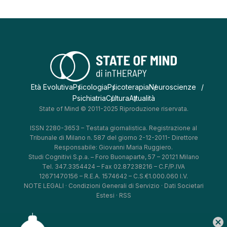
Età Evolutiva
Psicologia
Psicoterapia
Neuroscienze
Psichiatria
Cultura
Attualità
State of Mind © 2011-2025 Riproduzione riservata.
ISSN 2280-3653 – Testata giornalistica. Registrazione al
Tribunale di Milano n. 587 del giorno 2-12-2011- Direttore
Responsabile: Giovanni Maria Ruggiero.
Studi Cognitivi S.p.a. – Foro Buonaparte, 57 – 20121 Milano
Tel. 347.3354424 – Fax 02.87238216 – C.F/P.IVA
12671470156 – R.E.A. 1574642 – C.S.€1.000.060 I.V.
NOTE LEGALI
·
Condizioni Generali di Servizio
·
Dati Societari
Estesi
·
RSS
cancel