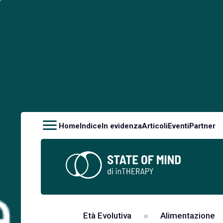
Home
Indice
In evidenza
Articoli
Eventi
Partner
Età Evolutiva
Alimentazione