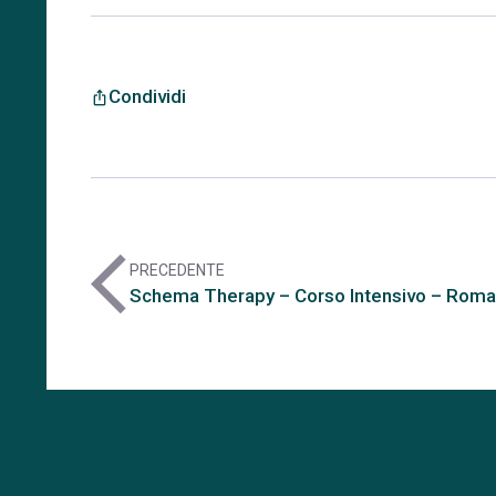
Condividi
ios_share
arrow_back_ios
PRECEDENTE
Schema Therapy – Corso Intensivo – Roma