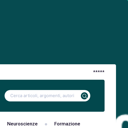
*
*
*
*
*
Ricerca
per:
Neuroscienze
Formazione