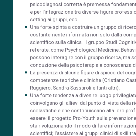
psicodiagnosi corretta è premessa fondamental
e per l’integrazione tra diverse figure profession
setting ai gruppi, ecc.
Una forte spinta a costruire un gruppo di ricerca
costantemente informata non solo dalla compete
scientifico sulla clinica. Il gruppo Studi Cognit
referate, come Psychological Medicine, Behaviou
possono interagire con il gruppo ricerca, ma sop
conduzione della psicoterapia e conoscenza del
La presenza di alcune figure di spicco del cog
competenze teoriche e cliniche (Cristiano Cast
Ruggiero, Sandra Sassaroli e tanti altri).
Una forte tendenza a divenire luogo privilegiato 
coinvolgano gli allievi dal punto di vista della r
scolastiche e che contribuiscano alla loro pr
essere: il progetto Pro-Youth sulla prevenzione 
sta rivoluzionando il modo di fare informazione n
scientifici; l’assistere ai gruppi clinici di skil