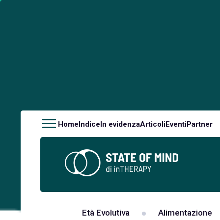
Home
Indice
In evidenza
Articoli
Eventi
Partner
Età Evolutiva
Alimentazione