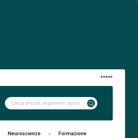
*
*
*
*
*
Ricerca
per:
Neuroscienze
Formazione