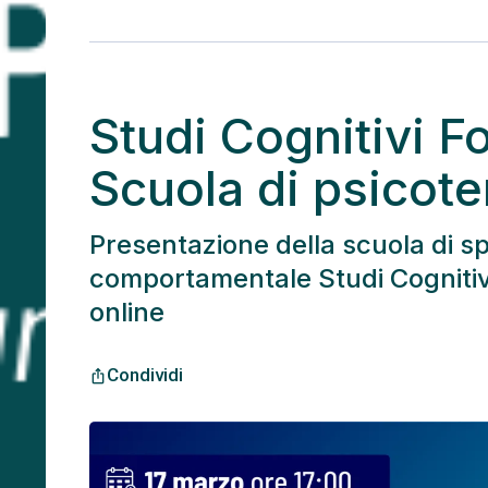
Studi Cognitivi F
Scuola di psicote
Presentazione della scuola di sp
comportamentale Studi Cognitivi
online
Condividi
ios_share