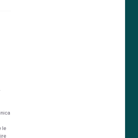
inica
 le
ire