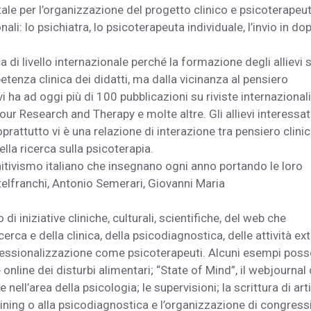
e per l’organizzazione del progetto clinico e psicoterapeu
ali: lo psichiatra, lo psicoterapeuta individuale, l’invio in do
 di livello internazionale perché la formazione degli allievi s
nza clinica dei didatti, ma dalla vicinanza al pensiero
ivi ha ad oggi più di 100 pubblicazioni su riviste internazionali
r Research and Therapy e molte altre. Gli allievi interessat
rattutto vi è una relazione di interazione tra pensiero clinic
la ricerca sulla psicoterapia.
nitivismo italiano che insegnano ogni anno portando le loro
elfranchi, Antonio Semerari, Giovanni Maria
di iniziative cliniche, culturali, scientifiche, del web che
icerca e della clinica, della psicodiagnostica, delle attività ex
ofessionalizzazione come psicoterapeuti. Alcuni esempi pos
online dei disturbi alimentari; “State of Mind”, il webjournal
ell’area della psicologia; le supervisioni; la scrittura di arti
l training o alla psicodiagnostica e l’organizzazione di congress