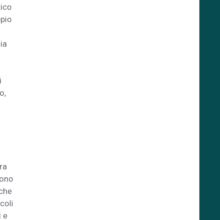
tico
ppio
ia
i
o,
tra
sono
 che
coli
i e