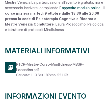
Mestre Venezia La partecipazione all'evento è gratuita, ma è
necessario iscriversi compilando l'
apposito modulo online
Il
corso inizierà martedì 9 ottobre dalle 18.30 alle 20.00
presso la sede di Psicoterapia Cognitiva e Ricerca di
Mestre Venezia
Conduttore
: Laura Prosdocimo, Psicologa
e istruttore di protocolli Mindfulness
MATERIALI INFORMATIVI
PTCR-Mestre-Corso-Mindfulness-MBSR-
picture_as_pdf
Locandina.pdf
Caricato: il 13 Set 18
Peso: 521 KB
INFORMAZIONI EVENTO