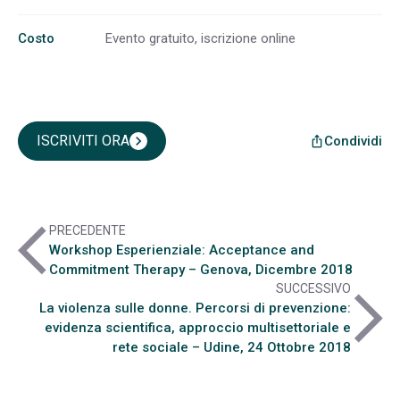
Costo
Evento gratuito, iscrizione online
ISCRIVITI ORA
chevron_right
Condividi
ios_share
arrow_back_ios
PRECEDENTE
Workshop Esperienziale: Acceptance and
Commitment Therapy – Genova, Dicembre 2018
SUCCESSIVO
arrow_forward_ios
La violenza sulle donne. Percorsi di prevenzione:
evidenza scientifica, approccio multisettoriale e
rete sociale – Udine, 24 Ottobre 2018