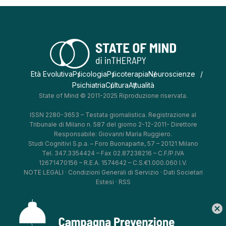
Età Evolutiva
Psicologia
Psicoterapia
Neuroscienze
Psichiatria
Cultura
Attualità
State of Mind © 2011-2025 Riproduzione riservata.
ISSN 2280-3653 – Testata giornalistica. Registrazione al
Tribunale di Milano n. 587 del giorno 2-12-2011- Direttore
Responsabile: Giovanni Maria Ruggiero.
Studi Cognitivi S.p.a. – Foro Buonaparte, 57 – 20121 Milano
Tel. 347.3354424 – Fax 02.87238216 – C.F/P.IVA
12671470156 – R.E.A. 1574642 – C.S.€1.000.060 I.V.
NOTE LEGALI
·
Condizioni Generali di Servizio
·
Dati Societari
Estesi
·
RSS
cancel
*
*
*
*