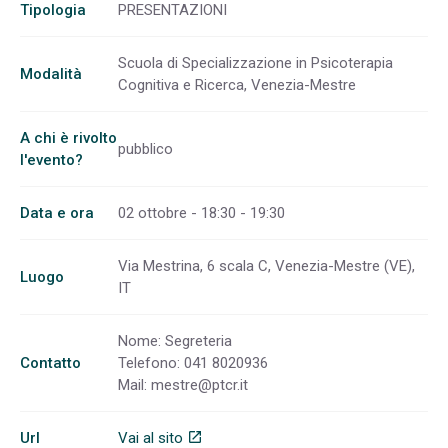
Tipologia
PRESENTAZIONI
Scuola di Specializzazione in Psicoterapia
Modalità
Cognitiva e Ricerca, Venezia-Mestre
A chi è rivolto
pubblico
l'evento?
Data e ora
02 ottobre - 18:30 - 19:30
Via Mestrina, 6 scala C, Venezia-Mestre (VE),
Luogo
IT
Nome: Segreteria
Contatto
Telefono: 041 8020936
Mail:
mestre@ptcr.it
Url
Vai al sito
open_in_new