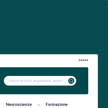
*
*
*
*
*
Ricerca
per:
Neuroscienze
Formazione