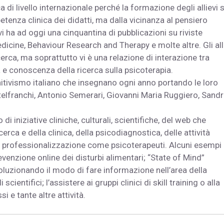
 di livello internazionale perché la formazione degli allievi s
nza clinica dei didatti, ma dalla vicinanza al pensiero
ivi ha ad oggi una cinquantina di pubblicazioni su riviste
icine, Behaviour Research and Therapy e molte altre. Gli all
erca, ma soprattutto vi è una relazione di interazione tra
 e conoscenza della ricerca sulla psicoterapia.
nitivismo italiano che insegnano ogni anno portando le loro
telfranchi, Antonio Semerari, Giovanni Maria Ruggiero, Sand
di iniziative cliniche, culturali, scientifiche, del web che
icerca e della clinica, della psicodiagnostica, delle attività
ro professionalizzazione come psicoterapeuti. Alcuni esempi
venzione online dei disturbi alimentari; “State of Mind”
oluzionando il modo di fare informazione nell’area della
 scientifici; l’assistere ai gruppi clinici di skill training o alla
 e tante altre attività.