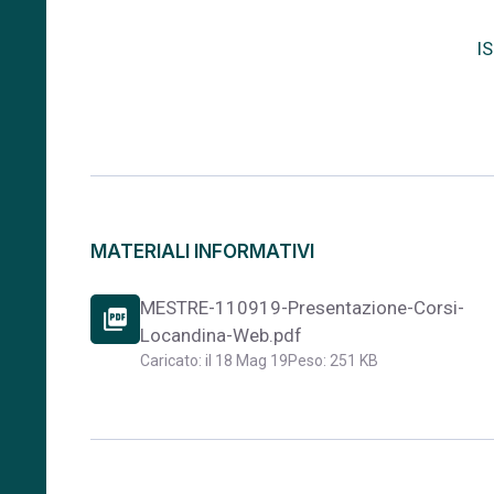
I
MATERIALI INFORMATIVI
MESTRE-110919-Presentazione-Corsi-
picture_as_pdf
Locandina-Web.pdf
Caricato: il 18 Mag 19
Peso: 251 KB