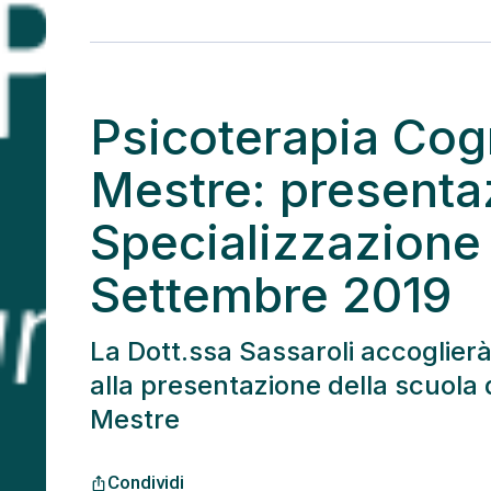
Psicoterapia Cogn
Mestre: presentaz
Specializzazione 
Settembre 2019
La Dott.ssa Sassaroli accoglierà, 
alla presentazione della scuola d
Mestre
Condividi
ios_share