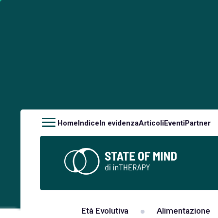
Home
Indice
In evidenza
Articoli
Eventi
Partner
Età Evolutiva
Alimentazione