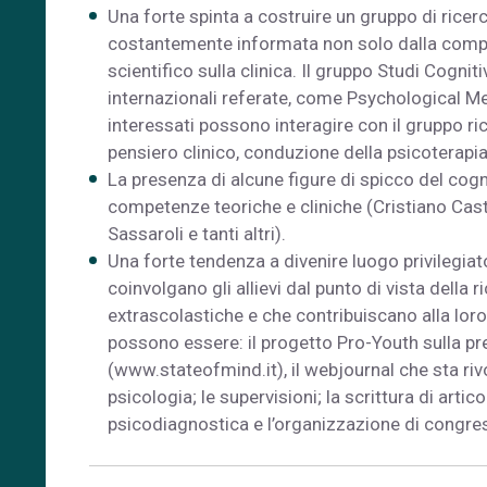
Una forte spinta a costruire un gruppo di ricerca
costantemente informata non solo dalla compete
scientifico sulla clinica. Il gruppo Studi Cognit
internazionali referate, come Psychological Med
interessati possono interagire con il gruppo ric
pensiero clinico, conduzione della psicoterapia
La presenza di alcune figure di spicco del cog
competenze teoriche e cliniche (Cristiano Cas
Sassaroli e tanti altri).
Una forte tendenza a divenire luogo privilegiato 
coinvolgano gli allievi dal punto di vista della r
extrascolastiche e che contribuiscano alla lo
possono essere: il progetto Pro-Youth sulla pre
(www.stateofmind.it), il webjournal che sta riv
psicologia; le supervisioni; la scrittura di articoli
psicodiagnostica e l’organizzazione di congressi