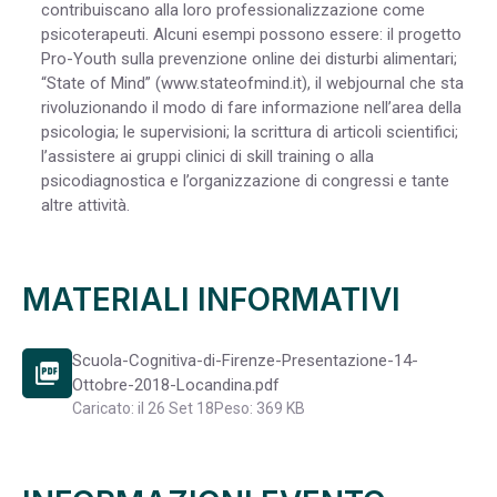
contribuiscano alla loro professionalizzazione come
psicoterapeuti. Alcuni esempi possono essere: il progetto
Pro-Youth sulla prevenzione online dei disturbi alimentari;
“State of Mind” (www.stateofmind.it), il webjournal che sta
rivoluzionando il modo di fare informazione nell’area della
psicologia; le supervisioni; la scrittura di articoli scientifici;
l’assistere ai gruppi clinici di skill training o alla
psicodiagnostica e l’organizzazione di congressi e tante
altre attività.
MATERIALI INFORMATIVI
Scuola-Cognitiva-di-Firenze-Presentazione-14-
picture_as_pdf
Ottobre-2018-Locandina.pdf
Caricato: il 26 Set 18
Peso: 369 KB