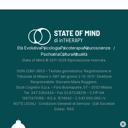
Età Evolutiva
Psicologia
Psicoterapia
Neuroscienze
Psichiatria
Cultura
Attualità
State of Mind © 2011-2025 Riproduzione riservata.
ISSN 2280-3653 – Testata giornalistica. Registrazione al
Tribunale di Milano n. 587 del giorno 2-12-2011- Direttore
Responsabile: Giovanni Maria Ruggiero.
Studi Cognitivi S.p.a. – Foro Buonaparte, 57 – 20121 Milano
Tel. 347.3354424 – Fax 02.87238216 – C.F/P.IVA
12671470156 – R.E.A. 1574642 – C.S.€1.000.060 I.V.
NOTE LEGALI
·
Condizioni Generali di Servizio
·
Dati Societari
Estesi
·
RSS
cancel