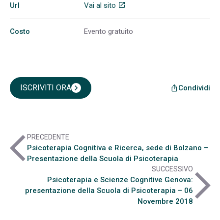
Url
Vai al sito
open_in_new
Costo
Evento gratuito
ISCRIVITI ORA
chevron_right
Condividi
ios_share
arrow_back_ios
PRECEDENTE
Psicoterapia Cognitiva e Ricerca, sede di Bolzano –
Presentazione della Scuola di Psicoterapia
SUCCESSIVO
arrow_forward_ios
Psicoterapia e Scienze Cognitive Genova:
presentazione della Scuola di Psicoterapia – 06
Novembre 2018