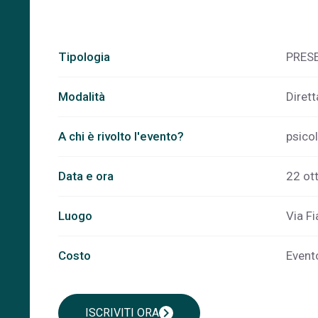
Tipologia
PRES
Modalità
Diret
A chi è rivolto l'evento?
psico
Data e ora
22 ot
Luogo
Via Fi
Costo
Evento
chevron_right
ISCRIVITI ORA