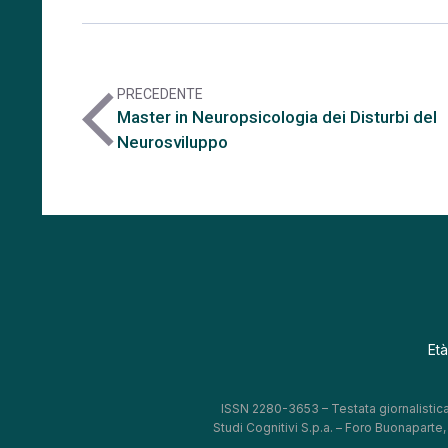
PRECEDENTE
arrow_back_ios
Master in Neuropsicologia dei Disturbi del
Neurosviluppo
Età
ISSN 2280-3653 – Testata giornalistica
Studi Cognitivi S.p.a. – Foro Buonaparte