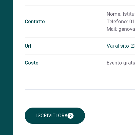
Nome: Istitu
Contatto
Telefono: 
Mail:
genova
Url
Vai al sito
open_in_new
Costo
Evento gratu
chevron_right
ISCRIVITI ORA