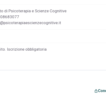
to di Psicoterapia e Scienze Cognitive
0108683077
@psicoterapiaescienzecognitive.it
ito. Iscrizione obbligatoria
Cond
ios_share