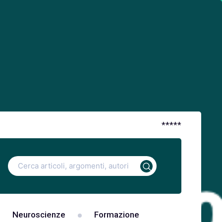
*
*
*
*
*
Ricerca
per:
Neuroscienze
Formazione