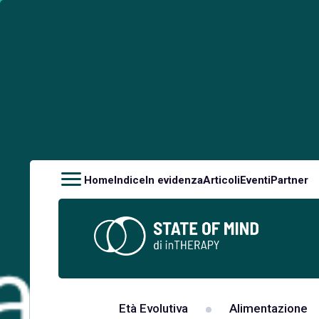
Home
Indice
In evidenza
Articoli
Eventi
Partner
Età Evolutiva
Alimentazione