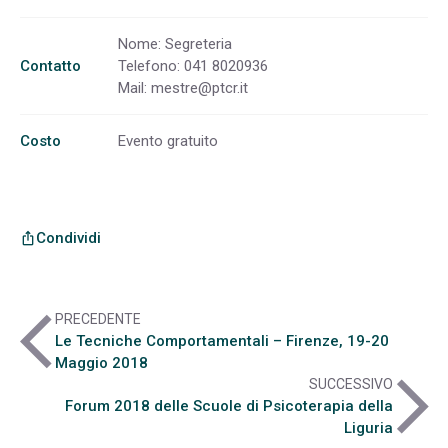
Nome: Segreteria
Contatto
Telefono: 041 8020936
Mail:
mestre@ptcr.it
Costo
Evento gratuito
Condividi
ios_share
arrow_back_ios
PRECEDENTE
Le Tecniche Comportamentali – Firenze, 19-20
Maggio 2018
arrow_forward_ios
SUCCESSIVO
Forum 2018 delle Scuole di Psicoterapia della
Liguria