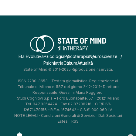
Età Evolutiva
Psicologia
Psicoterapia
Neuroscienze
Psichiatria
Cultura
Attualità
State of Mind © 2011-2025 Riproduzione riservata.
ISSN 2280-3653 – Testata giornalistica. Registrazione al
Tribunale di Milano n. 587 del giorno 2-12-2011- Direttore
Responsabile: Giovanni Maria Ruggiero.
Studi Cognitivi S.p.a. – Foro Buonaparte, 57 – 20121 Milano
Tel. 347.3354424 – Fax 02.87238216 – C.F/P.IVA
12671470156 – R.E.A. 1574642 – C.S.€1.000.060 I.V.
NOTE LEGALI
·
Condizioni Generali di Servizio
·
Dati Societari
Estesi
·
RSS