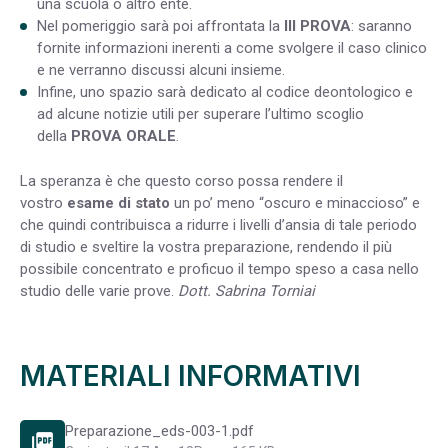
una scuola o altro ente.
Nel pomeriggio sarà poi affrontata la
III PROVA
: saranno
fornite informazioni inerenti a come svolgere il caso clinico
e ne verranno discussi alcuni insieme.
Infine, uno spazio sarà dedicato al codice deontologico e
ad alcune notizie utili per superare l’ultimo scoglio
della
PROVA ORALE
.
La speranza è che questo corso possa rendere il
vostro
esame di stato
un po’ meno “oscuro e minaccioso” e
che quindi contribuisca a ridurre i livelli d’ansia di tale periodo
di studio e sveltire la vostra preparazione, rendendo il più
possibile concentrato e proficuo il tempo speso a casa nello
studio delle varie prove.
Dott. Sabrina Torniai
MATERIALI INFORMATIVI
Preparazione_eds-003-1.pdf
picture_as_pdf