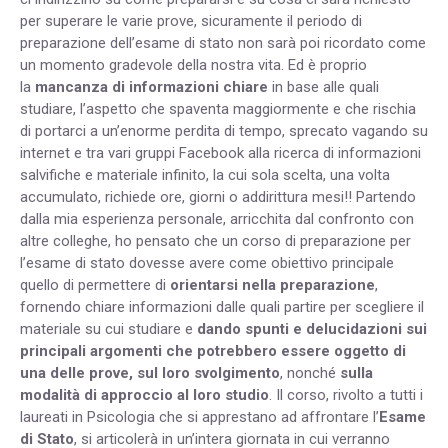
per superare le varie prove, sicuramente il periodo di
preparazione dell’esame di stato non sarà poi ricordato come
un momento gradevole della nostra vita. Ed è proprio
la
mancanza di informazioni chiare
in base alle quali
studiare, l’aspetto che spaventa maggiormente e che rischia
di portarci a un’enorme perdita di tempo, sprecato vagando su
internet e tra vari gruppi Facebook alla ricerca di informazioni
salvifiche e materiale infinito, la cui sola scelta, una volta
accumulato, richiede ore, giorni o addirittura mesi!! Partendo
dalla mia esperienza personale, arricchita dal confronto con
altre colleghe, ho pensato che un corso di preparazione per
l’esame di stato dovesse avere come obiettivo principale
quello di permettere di
orientarsi nella preparazione
,
fornendo chiare informazioni dalle quali partire per scegliere il
materiale su cui studiare e
dando spunti e delucidazioni sui
principali argomenti che potrebbero essere oggetto di
una delle prove, sul loro svolgimento
, nonché
sulla
modalità di approccio al loro studio
. Il corso, rivolto a tutti i
laureati in Psicologia che si apprestano ad affrontare l’
Esame
di Stato
, si articolerà in un’intera giornata in cui verranno