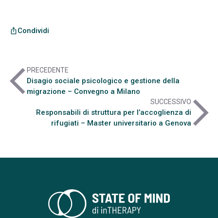
Condividi
ios_share
arrow_back_ios
PRECEDENTE
Disagio sociale psicologico e gestione della
migrazione – Convegno a Milano
arrow_forward_ios
SUCCESSIVO
Responsabili di struttura per l’accoglienza di
rifugiati – Master universitario a Genova