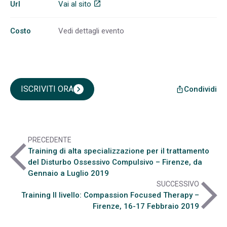
Url
Vai al sito
open_in_new
Costo
Vedi dettagli evento
ISCRIVITI ORA
chevron_right
Condividi
ios_share
PRECEDENTE
arrow_back_ios
Training di alta specializzazione per il trattamento
del Disturbo Ossessivo Compulsivo – Firenze, da
Gennaio a Luglio 2019
arrow_forward_ios
SUCCESSIVO
Training II livello: Compassion Focused Therapy –
Firenze, 16-17 Febbraio 2019