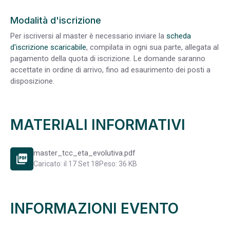
Modalità d'iscrizione
Per iscriversi al master è necessario inviare la
scheda
d'iscrizione scaricabile
, compilata in ogni sua parte, allegata al
pagamento della quota di iscrizione. Le domande saranno
accettate in ordine di arrivo, fino ad esaurimento dei posti a
disposizione.
MATERIALI INFORMATIVI
master_tcc_eta_evolutiva.pdf
picture_as_pdf
Caricato: il 17 Set 18
Peso: 36 KB
INFORMAZIONI EVENTO