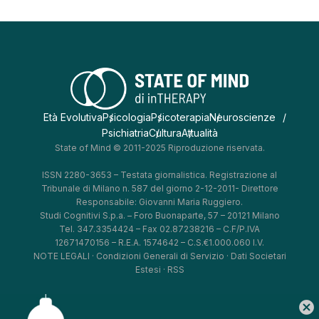
Età Evolutiva
Psicologia
Psicoterapia
Neuroscienze
Psichiatria
Cultura
Attualità
State of Mind © 2011-2025 Riproduzione riservata.
ISSN 2280-3653 – Testata giornalistica. Registrazione al
Tribunale di Milano n. 587 del giorno 2-12-2011- Direttore
Responsabile: Giovanni Maria Ruggiero.
Studi Cognitivi S.p.a. – Foro Buonaparte, 57 – 20121 Milano
Tel. 347.3354424 – Fax 02.87238216 – C.F/P.IVA
12671470156 – R.E.A. 1574642 – C.S.€1.000.060 I.V.
NOTE LEGALI
·
Condizioni Generali di Servizio
·
Dati Societari
Estesi
·
RSS
cancel