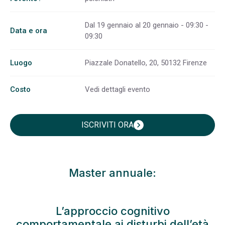
Dal 19 gennaio al 20 gennaio - 09:30 -
Data e ora
09:30
Luogo
Piazzale Donatello, 20, 50132 Firenze
Costo
Vedi dettagli evento
ISCRIVITI ORA
chevron_right
Master annuale:
L’approccio cognitivo
comportamentale ai disturbi dell’età