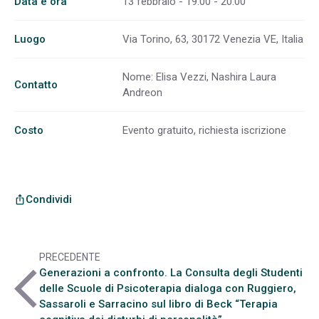
Data e ora
13 febbraio - 19:00 - 20:00
Luogo
Via Torino, 63, 30172 Venezia VE, Italia
Nome: Elisa Vezzi, Nashira Laura
Contatto
Andreon
Costo
Evento gratuito, richiesta iscrizione
Condividi
ios_share
PRECEDENTE
arrow_back_ios
Generazioni a confronto. La Consulta degli Studenti
delle Scuole di Psicoterapia dialoga con Ruggiero,
Sassaroli e Sarracino sul libro di Beck “Terapia