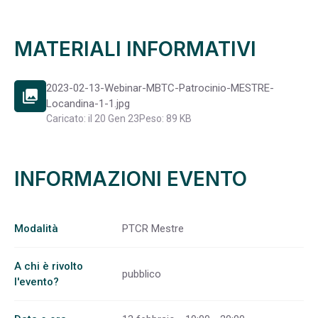
MATERIALI INFORMATIVI
2023-02-13-Webinar-MBTC-Patrocinio-MESTRE-
photo_library
Locandina-1-1.jpg
Caricato: il 20 Gen 23
Peso: 89 KB
INFORMAZIONI EVENTO
Modalità
PTCR Mestre
A chi è rivolto
pubblico
l'evento?