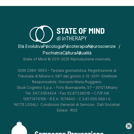
Età Evolutiva
Psicologia
Psicoterapia
Neuroscienze
Psichiatria
Cultura
Attualità
State of Mind © 2011-2025 Riproduzione riservata.
ISSN 2280-3653 – Testata giornalistica. Registrazione al
Tribunale di Milano n. 587 del giorno 2-12-2011- Direttore
Responsabile: Giovanni Maria Ruggiero.
Studi Cognitivi S.p.a. – Foro Buonaparte, 57 – 20121 Milano
Tel. 347.3354424 – Fax 02.87238216 – C.F/P.IVA
12671470156 – R.E.A. 1574642 – C.S.€1.000.060 I.V.
NOTE LEGALI
·
Condizioni Generali di Servizio
·
Dati Societari
Estesi
·
RSS
cancel