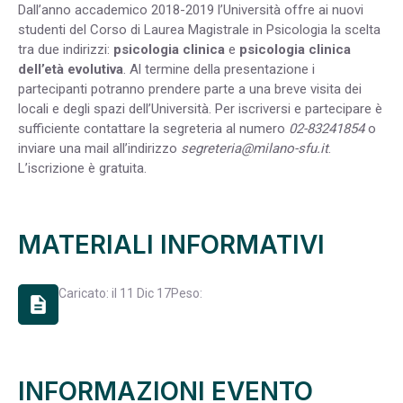
Dall’anno accademico 2018-2019 l’Università offre ai nuovi
studenti del Corso di Laurea Magistrale in Psicologia la scelta
tra due indirizzi:
psicologia clinica
e
psicologia clinica
dell’età evolutiva
. Al termine della presentazione i
partecipanti potranno prendere parte a una breve visita dei
locali e degli spazi dell’Università. Per iscriversi e partecipare è
sufficiente contattare la segreteria al numero
02-83241854
o
inviare una mail all’indirizzo
segreteria@milano-sfu.it
.
L’iscrizione è gratuita.
MATERIALI INFORMATIVI
Caricato: il 11 Dic 17
Peso:
description
INFORMAZIONI EVENTO