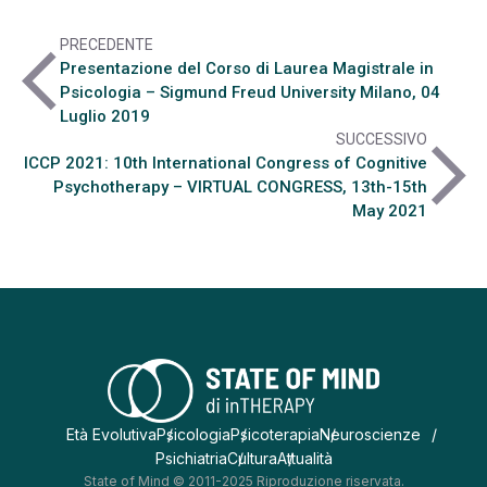
PRECEDENTE
arrow_back_ios
Presentazione del Corso di Laurea Magistrale in
Psicologia – Sigmund Freud University Milano, 04
Luglio 2019
SUCCESSIVO
arrow_forward_ios
ICCP 2021: 10th International Congress of Cognitive
Psychotherapy – VIRTUAL CONGRESS, 13th-15th
May 2021
Età Evolutiva
Psicologia
Psicoterapia
Neuroscienze
Psichiatria
Cultura
Attualità
State of Mind © 2011-2025 Riproduzione riservata.