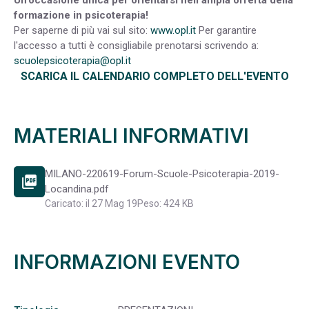
formazione in psicoterapia!
Per saperne di più vai sul sito:
www.opl.it
Per garantire
l'accesso a tutti è consigliabile prenotarsi scrivendo a:
scuolepsicoterapia@opl.it
SCARICA IL CALENDARIO COMPLETO DELL'EVENTO
MATERIALI INFORMATIVI
MILANO-220619-Forum-Scuole-Psicoterapia-2019-
picture_as_pdf
Locandina.pdf
Caricato: il 27 Mag 19
Peso: 424 KB
INFORMAZIONI EVENTO