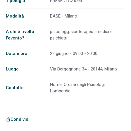
Tipologia
PRESENTAZIONI
Modalità
BASE - Milano
A chi è rivolto
psicologi,psicoterapeuti,medici e
l'evento?
psichiatri
Data e ora
22 giugno - 09:00 - 20:00
Luogo
Via Bergognone 34 - 20144, Milano
Nome: Ordine degli Psicologi
Contatto
Lombardia
Condividi
ios_share