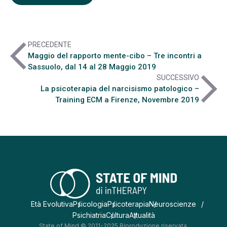
arrow_back_ios
PRECEDENTE
Maggio del rapporto mente-cibo – Tre incontri a
Sassuolo, dal 14 al 28 Maggio 2019
arrow_forward_ios
SUCCESSIVO
La psicoterapia del narcisismo patologico –
Training ECM a Firenze, Novembre 2019
Età Evolutiva
Psicologia
Psicoterapia
Neuroscienze
Psichiatria
Cultura
Attualità
State of Mind © 2011-2025 Riproduzione riservata.