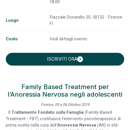
18:00
Piazzale Donatello 20, 50132 - Firenze
Luogo
FI
Costo
Vedi dettagli evento
ISCRIVITI ORA
chevron_right
Family Based Treatment per
l’Anoressia Nervosa negli adolescenti
Firenze, 05 e 06 Ottobre 2019
Il
Trattamento Fondato sulla Famiglia
(Family-Based
Treatment - FBT) costituisce l’intervento psicoterapeutico di
prima scelta nella cura dell’
Anoressia Nervosa
(AN) in età