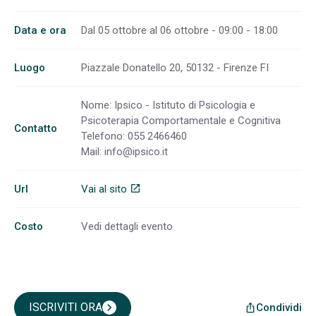
Data e ora
Dal 05 ottobre al 06 ottobre - 09:00 - 18:00
Luogo
Piazzale Donatello 20, 50132 - Firenze FI
Nome: Ipsico - Istituto di Psicologia e
Psicoterapia Comportamentale e Cognitiva
Contatto
Telefono: 055 2466460
Mail:
info@ipsico.it
Url
Vai al sito
open_in_new
Costo
Vedi dettagli evento
ISCRIVITI ORA
chevron_right
Condividi
ios_share