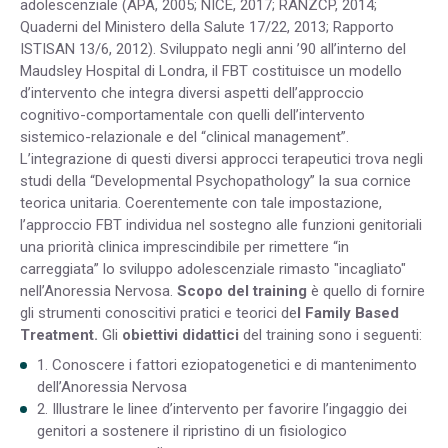
adolescenziale (APA, 2005; NICE, 2017; RANZCP, 2014;
Quaderni del Ministero della Salute 17/22, 2013; Rapporto
ISTISAN 13/6, 2012). Sviluppato negli anni ’90 all’interno del
Maudsley Hospital di Londra, il FBT costituisce un modello
d’intervento che integra diversi aspetti dell’approccio
cognitivo-comportamentale con quelli dell’intervento
sistemico-relazionale e del “clinical management”.
L’integrazione di questi diversi approcci terapeutici trova negli
studi della “Developmental Psychopathology” la sua cornice
teorica unitaria. Coerentemente con tale impostazione,
l’approccio FBT individua nel sostegno alle funzioni genitoriali
una priorità clinica imprescindibile per rimettere “in
carreggiata” lo sviluppo adolescenziale rimasto "incagliato"
nell’Anoressia Nervosa.
Scopo del training
è quello di fornire
gli strumenti conoscitivi pratici e teorici de
l Family Based
Treatment.
Gli
obiettivi didattici
del training sono i seguenti:
1. Conoscere i fattori eziopatogenetici e di mantenimento
dell’Anoressia Nervosa
2. Illustrare le linee d’intervento per favorire l’ingaggio dei
genitori a sostenere il ripristino di un fisiologico