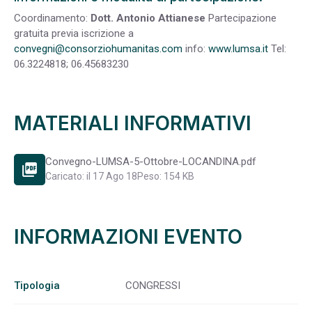
Coordinamento:
Dott. Antonio Attianese
Partecipazione
gratuita previa iscrizione a
convegni@consorziohumanitas.com
info:
www.lumsa.it
Tel:
06.3224818; 06.45683230
MATERIALI INFORMATIVI
Convegno-LUMSA-5-Ottobre-LOCANDINA.pdf
picture_as_pdf
Caricato: il 17 Ago 18
Peso: 154 KB
INFORMAZIONI EVENTO
Tipologia
CONGRESSI