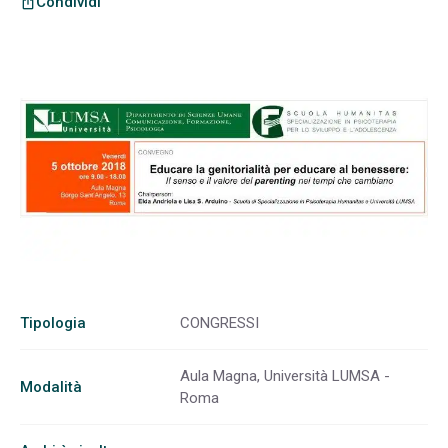
Condividi
ios_share
Tipologia
CONGRESSI
Aula Magna, Università LUMSA -
Modalità
Roma