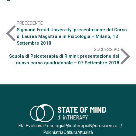
PRECEDENTE
arrow_back_ios
Sigmund Freud University: presentazione del Corso
di Laurea Magistrale in Psicologia – Milano, 13
Settembre 2018
arrow_forward_ios
SUCCESSIVO
Scuola di Psicoterapia di Rimini: presentazione del
nuovo corso quadriennale – 07 Settembre 2018
Età Evolutiva
Psicologia
Psicoterapia
Neuroscienze
Psichiatria
Cultura
Attualità