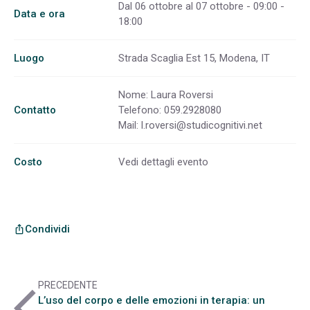
Dal 06 ottobre al 07 ottobre - 09:00 -
Data e ora
18:00
Luogo
Strada Scaglia Est 15, Modena, IT
Nome: Laura Roversi
Contatto
Telefono: 059.2928080
Mail:
l.roversi@studicognitivi.net
Costo
Vedi dettagli evento
Condividi
ios_share
PRECEDENTE
arrow_back_ios
L’uso del corpo e delle emozioni in terapia: un