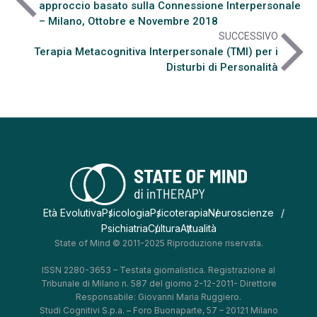
approccio basato sulla Connessione Interpersonale
– Milano, Ottobre e Novembre 2018
arrow_forward_ios
SUCCESSIVO
Terapia Metacognitiva Interpersonale (TMI) per i
Disturbi di Personalità
Età Evolutiva
Psicologia
Psicoterapia
Neuroscienze
Psichiatria
Cultura
Attualità
State of Mind © 2011-2025 Riproduzione riservata.
ISSN 2280-3653 – Testata giornalistica. Registrazione al
Tribunale di Milano n. 587 del giorno 2-12-2011- Direttore
Responsabile: Giovanni Maria Ruggiero.
Studi Cognitivi S.p.a. – Foro Buonaparte, 57 – 20121 Milano