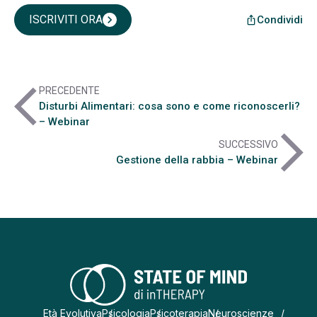
ISCRIVITI ORA
chevron_right
Condividi
ios_share
arrow_back_ios
PRECEDENTE
Disturbi Alimentari: cosa sono e come riconoscerli?
– Webinar
arrow_forward_ios
SUCCESSIVO
Gestione della rabbia – Webinar
Età Evolutiva
Psicologia
Psicoterapia
Neuroscienze