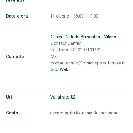
l'evento?
Data e ora
11 giugno - 18:00 - 19:00
Clinica Disturbi Alimentari | Milano
Contact Center
Telefono: +390297131642
Contatto
Mail:
contactcenter@clinichepsicoterapia.it
Sito Web
Url
Vai al sito
open_in_new
Costo
evento gratuito, richiesta iscrizione