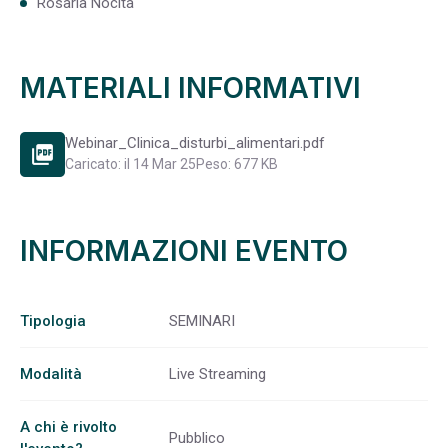
Rosaria Nocita
MATERIALI INFORMATIVI
Webinar_Clinica_disturbi_alimentari.pdf
picture_as_pdf
Caricato: il 14 Mar 25
Peso: 677 KB
INFORMAZIONI EVENTO
Tipologia
SEMINARI
Modalità
Live Streaming
A chi è rivolto
Pubblico