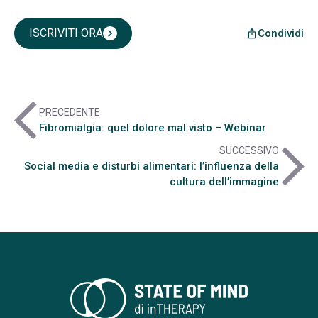
ISCRIVITI ORA
chevron_right
Condividi
ios_share
arrow_back_ios
PRECEDENTE
Fibromialgia: quel dolore mal visto – Webinar
arrow_forward_ios
SUCCESSIVO
Social media e disturbi alimentari: l’influenza della
cultura dell’immagine