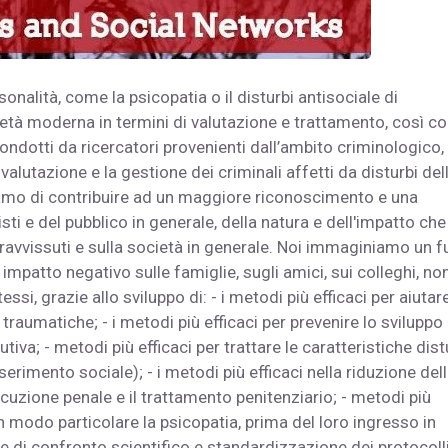
sonalità, come la psicopatia o il disturbi antisociale di
cietà moderna in termini di valutazione e trattamento, così 
 condotti da ricercatori provenienti dall’ambito criminologico,
alutazione e la gestione dei criminali affetti da disturbi del
amo di contribuire ad un maggiore riconoscimento e una
 e del pubblico in generale, della natura e dell'impatto che 
avvissuti e sulla società in generale. Noi immaginiamo un f
impatto negativo sulle famiglie, sugli amici, sui colleghi, n
ssi, grazie allo sviluppo di: - i metodi più efficaci per aiutare
 traumatiche; - i metodi più efficaci per prevenire lo sviluppo
lutiva; - metodi più efficaci per trattare le caratteristiche dis
erimento sociale); - i metodi più efficaci nella riduzione del
cuzione penale e il trattamento penitenziario; - metodi più
e in modo particolare la psicopatia, prima del loro ingresso in
e di confronto scientifico e standardizzazione dei protocolli