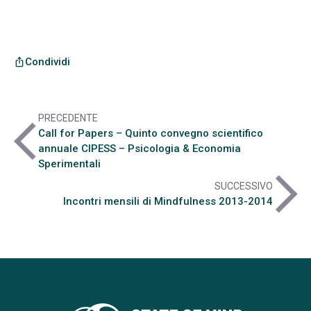
Condividi
ios_share
PRECEDENTE
arrow_back_ios
Call for Papers – Quinto convegno scientifico
annuale CIPESS – Psicologia & Economia
Sperimentali
arrow_forward_ios
SUCCESSIVO
Incontri mensili di Mindfulness 2013-2014