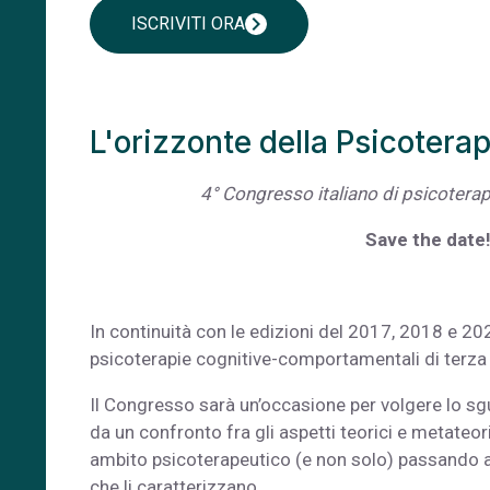
chevron_right
ISCRIVITI ORA
L'orizzonte della Psicoterap
4° Congresso italiano di psicotera
Save the date!
In continuità con le edizioni del 2017, 2018 e 20
psicoterapie cognitive-comportamentali di terza
Il Congresso sarà un’occasione per volgere lo s
da un confronto fra gli aspetti teorici e metateori
ambito psicoterapeutico (e non solo) passando attr
che li caratterizzano.