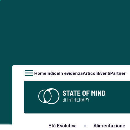
Home
Indice
In evidenza
Articoli
Eventi
Partner
Età Evolutiva
Alimentazione