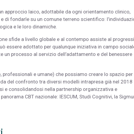
un approccio laico, adottabile da ogni orientamento clinico,
 e di fondarle su un comune terreno scientifico: l’individuaz
logica e le loro dinamiche.
one sfide a livello globale e al contempo assiste al progress
può essere adottato per qualunque iniziativa in campo social
e un processo al servizio dell’adattamento e del benessere
he, professionali e umane) che possiamo creare lo spazio per
ada del confronto tra diversi modelli intrapresa già nel 2018
i e consolidandosi nella partnership organizzativa e
nel panorama CBT nazionale: IESCUM, Studi Cognitivi, la Sigm
i