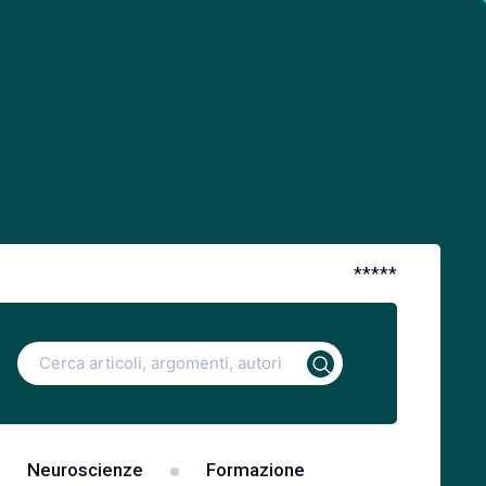
*
*
*
*
*
Ricerca
per:
Neuroscienze
Formazione