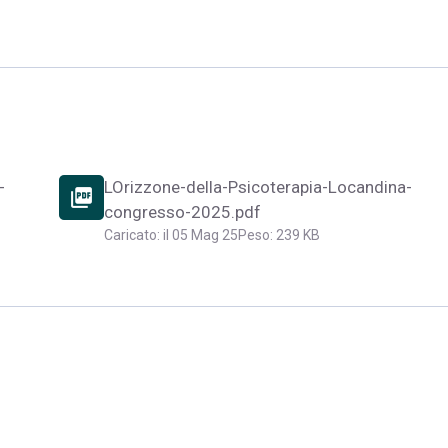
-
LOrizzone-della-Psicoterapia-Locandina-
picture_as_pdf
congresso-2025.pdf
Caricato: il 05 Mag 25
Peso: 239 KB