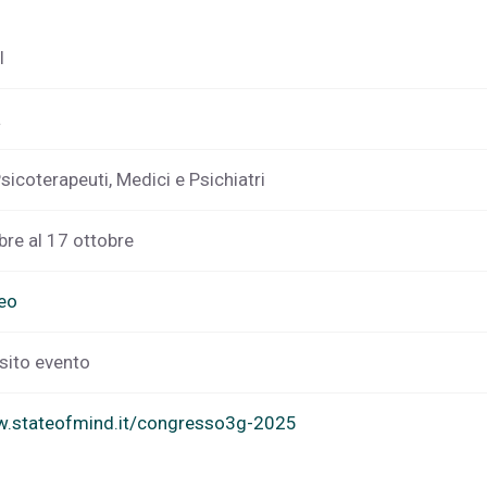
I
a
Psicoterapeuti, Medici e Psichiatri
bre al 17 ottobre
teo
 sito evento
w.stateofmind.it/congresso3g-2025