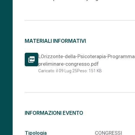
MATERIALI INFORMATIVI
LOrizzonte-della-Psicoterapia-Programma
picture_as_pdf
preliminare-congresso.pdf
Caricato: il 09 Lug 25
Peso: 151 KB
INFORMAZIONI EVENTO
Tipologia
CONGRESSI