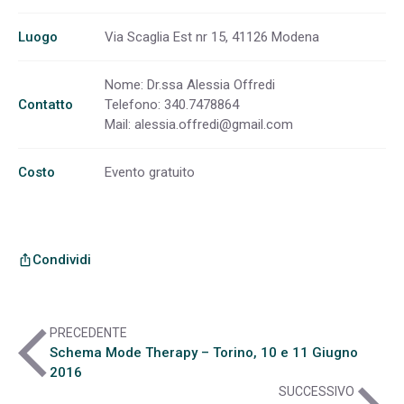
Luogo
Via Scaglia Est nr 15, 41126 Modena
Nome: Dr.ssa Alessia Offredi
Contatto
Telefono: 340.7478864
Mail:
alessia.offredi@gmail.com
Costo
Evento gratuito
Condividi
ios_share
arrow_back_ios
PRECEDENTE
Schema Mode Therapy – Torino, 10 e 11 Giugno
2016
SUCCESSIVO