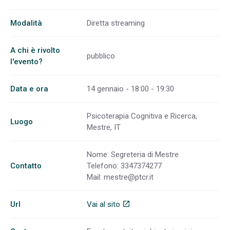
Modalità
Diretta streaming
A chi è rivolto
pubblico
l'evento?
Data e ora
14 gennaio - 18:00 - 19:30
Psicoterapia Cognitiva e Ricerca,
Luogo
Mestre, IT
Nome: Segreteria di Mestre
Contatto
Telefono: 3347374277
Mail:
mestre@ptcr.it
Url
Vai al sito
open_in_new