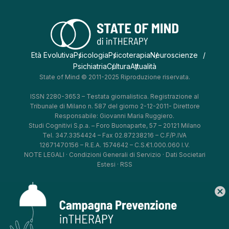
Età Evolutiva
Psicologia
Psicoterapia
Neuroscienze
Psichiatria
Cultura
Attualità
State of Mind © 2011-2025 Riproduzione riservata.
ISSN 2280-3653 – Testata giornalistica. Registrazione al
Tribunale di Milano n. 587 del giorno 2-12-2011- Direttore
Responsabile: Giovanni Maria Ruggiero.
Studi Cognitivi S.p.a. – Foro Buonaparte, 57 – 20121 Milano
Tel. 347.3354424 – Fax 02.87238216 – C.F/P.IVA
12671470156 – R.E.A. 1574642 – C.S.€1.000.060 I.V.
NOTE LEGALI
·
Condizioni Generali di Servizio
·
Dati Societari
Estesi
·
RSS
cancel
*
*
*
*
Aggiorna le tue preferenze
–
Privacy Policy
–
Cookie Policy