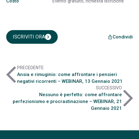
Costo
Evento gratuito, richiesta iscrizione
ISCRIVITI ORA
chevron_right
Condividi
ios_share
arrow_back_ios
PRECEDENTE
Ansia e rimuginio: come affrontare i pensieri
negativi ricorrenti – WEBINAR, 13 Gennaio 2021
SUCCESSIVO
arrow_forward_ios
Nessuno è perfetto: come affrontare
perfezionismo e procrastinazione – WEBINAR, 21
Gennaio 2021