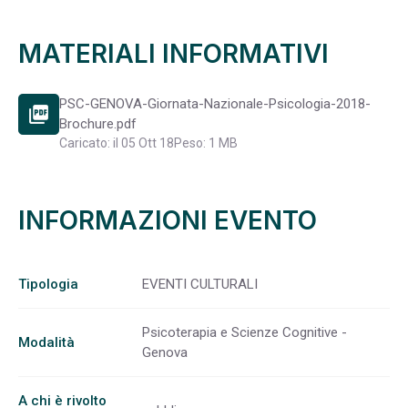
MATERIALI INFORMATIVI
PSC-GENOVA-Giornata-Nazionale-Psicologia-2018-
picture_as_pdf
Brochure.pdf
Caricato: il 05 Ott 18
Peso: 1 MB
INFORMAZIONI EVENTO
Tipologia
EVENTI CULTURALI
Psicoterapia e Scienze Cognitive -
Modalità
Genova
A chi è rivolto