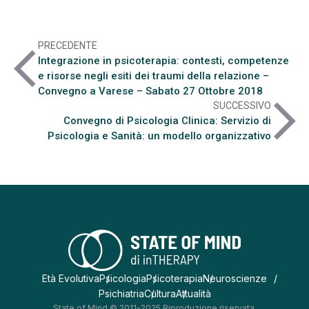
PRECEDENTE
arrow_back_ios
Integrazione in psicoterapia: contesti, competenze
e risorse negli esiti dei traumi della relazione –
Convegno a Varese – Sabato 27 Ottobre 2018
arrow_forward_ios
SUCCESSIVO
Convegno di Psicologia Clinica: Servizio di
Psicologia e Sanità: un modello organizzativo
Età Evolutiva
Psicologia
Psicoterapia
Neuroscienze
Psichiatria
Cultura
Attualità
State of Mind © 2011-2025 Riproduzione riservata.