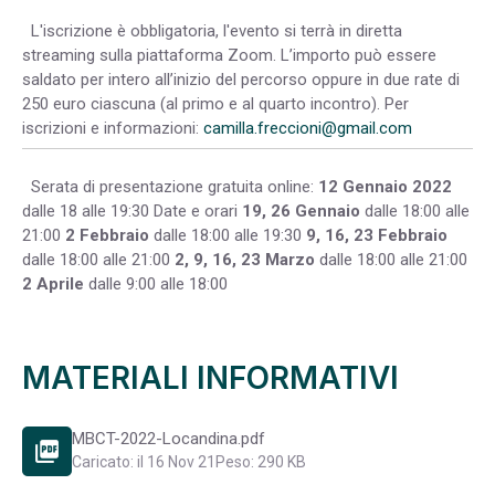
L'iscrizione è obbligatoria, l'evento si terrà in diretta
streaming sulla piattaforma Zoom. L’importo può essere
saldato per intero all’inizio del percorso oppure in due rate di
250 euro ciascuna (al primo e al quarto incontro). Per
iscrizioni e informazioni:
camilla.freccioni@gmail.com
Serata di presentazione gratuita online:
12 Gennaio 2022
dalle 18 alle 19:30 Date e orari
19, 26 Gennaio
dalle 18:00 alle
21:00
2 Febbraio
dalle 18:00 alle 19:30
9, 16, 23 Febbraio
dalle 18:00 alle 21:00
2, 9, 16, 23 Marzo
dalle 18:00 alle 21:00
2 Aprile
dalle 9:00 alle 18:00
MATERIALI INFORMATIVI
MBCT-2022-Locandina.pdf
picture_as_pdf
Caricato: il 16 Nov 21
Peso: 290 KB