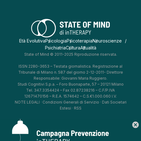
Età Evolutiva
Psicologia
Psicoterapia
Neuroscienze
Psichiatria
Cultura
Attualità
State of Mind © 2011-2025 Riproduzione riservata.
ISSN 2280-3653 – Testata giornalistica. Registrazione al
Tribunale di Milano n. 587 del giorno 2-12-2011- Direttore
Responsabile: Giovanni Maria Ruggiero.
Studi Cognitivi S.p.a. – Foro Buonaparte, 57 – 20121 Milano
Tel. 347.3354424 – Fax 02.87238216 – C.F/P.IVA
12671470156 – R.E.A. 1574642 – C.S.€1.000.060 I.V.
NOTE LEGALI
·
Condizioni Generali di Servizio
·
Dati Societari
Estesi
·
RSS
cancel
*
*
*
*
Aggiorna le tue preferenze
–
Privacy Policy
–
Cookie Policy