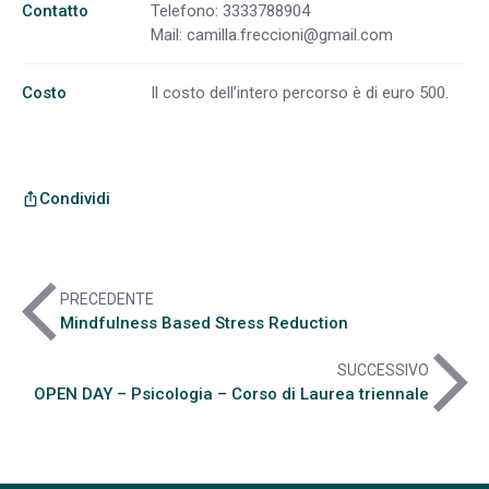
Contatto
Telefono: 3333788904
Mail:
camilla.freccioni@gmail.com
Costo
Il costo dell’intero percorso è di euro 500.
Condividi
ios_share
arrow_back_ios
PRECEDENTE
Mindfulness Based Stress Reduction
arrow_forward_ios
SUCCESSIVO
OPEN DAY – Psicologia – Corso di Laurea triennale