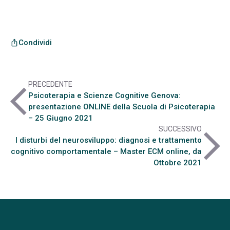
Condividi
ios_share
PRECEDENTE
arrow_back_ios
Psicoterapia e Scienze Cognitive Genova:
presentazione ONLINE della Scuola di Psicoterapia
– 25 Giugno 2021
SUCCESSIVO
arrow_forward_ios
I disturbi del neurosviluppo: diagnosi e trattamento
cognitivo comportamentale – Master ECM online, da
Ottobre 2021