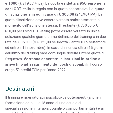
€ 1000
(€ 819,67 + iva). La quota è
ridotta a 950 euro per i
soci CBT-Italia
in regola con la quota associativa. La
quota
di iscrizione è in ogni caso di € 300,00
(245,90+IVA). La
quota d'iscrizione deve essere versata anticipatamente al
momento dell'iscrizione stessa. Il restante (€ 700,00 o €
650,00 per i soci CBT-Italia) potrà essere versato in unica
soluzione qualche giorno prima dell'inizio del training o in due
rate da € 350,00 (o € 325,00 se ridotta - entro il 15 settembre
ed entro il 15 novembre). In caso di rinuncia oltre i 15 giorni
dall'inizio del training sarà comunque dovuta l'intera quota di
frequenza.
Verranno accettate le iscrizioni in ordine di
arrivo fino ad esaurimento dei posti disponibili
. Il corso
eroga 50 crediti ECM per l’anno 2022.
Destinatari
Il training è riservato agli psicologi-psicoterapeuti (anche in
formazione se al III o IV anno di una scuola di
specializzazione in terapia cognitivo comportamentale) e ai