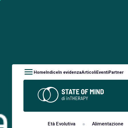
Home
Indice
In evidenza
Articoli
Eventi
Partner
Età Evolutiva
Alimentazione