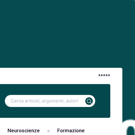
*
*
*
*
*
Ricerca
per:
Neuroscienze
Formazione