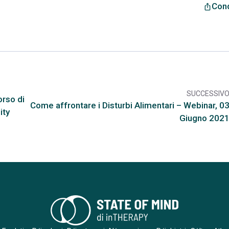
Cond
ios_share
SUCCESSIV
arr
rso di
Come affrontare i Disturbi Alimentari – Webinar, 0
ity
Giugno 202