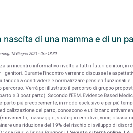
 la nascita di una mamma e di un p
aming, 15 Giugno 2021 - Ore 18:30
un incontro informativo rivolto a tutti i futuri genitori, in c
 i genitori. Durante l’incontro verranno discusse le aspettati
utandoli a condividere e normalizzare pensieri funzionali e
ercorso. Verrà poi illustrato il percorso di gruppo propost
parto e 3 post parto). Secondo l’EBM, Evidence Based Medic
re-parto più precocemente, in modo esclusivo e per più tem
 medicalizzazione del parto, conoscono e utilizzano attivame
io (movimento, massaggio, sostegno emotivo, voce, rilassam
inare una riduzione del 19% del rischio di sviluppo di disord
Dr.ssa Giuri e Dr.ssa Brugnoni.
L’evento si terrà online.
LA