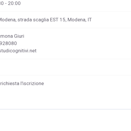
30 - 20:00
 Modena, strada scaglia EST 15, Modena, IT
imona Giuri
2928080
udicognitivi.net
richiesta l'iscrizione