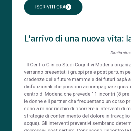
chevron_right
ISCRIVITI ORA
L'arrivo di una nuova vita:
Diretta stre
Il Centro Clinico Studi Cognitivi Modena organizza 
verranno presentati i gruppi pre e post partum per
credenze delle future mamme e dei futuri papà ai
disfunzionali che possono accompagnare questo p
centro di Modena che prevede 11 incontri (8 pre 
le donne e il partner che frequentano un corso p
sono a minor rischio di ricorrere a interventi di
strategie di contenimento del dolore in travagl
acqua). Gli interventi preventivi sembrano determ
depressivi post partum. Conducono l’incontro la 