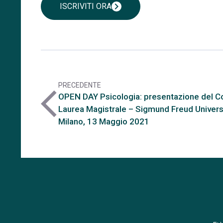
chevron_right
ISCRIVITI ORA
PRECEDENTE
arrow_back_ios
OPEN DAY Psicologia: presentazione del Co
Laurea Magistrale – Sigmund Freud Univers
Milano, 13 Maggio 2021