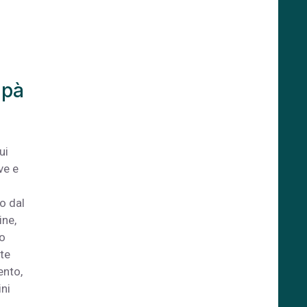
apà
ui
ve e
o dal
ine,
po
nte
ento,
ini