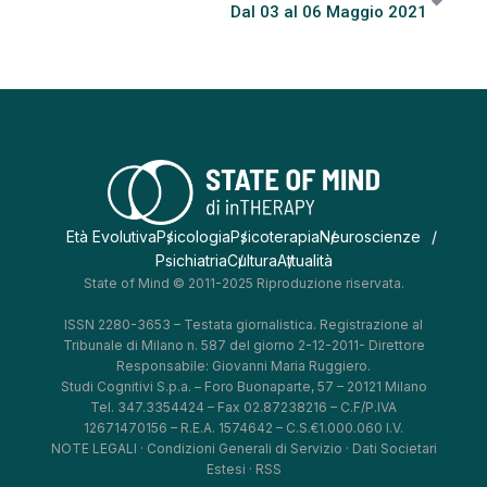
Dal 03 al 06 Maggio 2021
Età Evolutiva
Psicologia
Psicoterapia
Neuroscienze
Psichiatria
Cultura
Attualità
State of Mind © 2011-2025 Riproduzione riservata.
ISSN 2280-3653 – Testata giornalistica. Registrazione al
Tribunale di Milano n. 587 del giorno 2-12-2011- Direttore
Responsabile: Giovanni Maria Ruggiero.
Studi Cognitivi S.p.a. – Foro Buonaparte, 57 – 20121 Milano
Tel. 347.3354424 – Fax 02.87238216 – C.F/P.IVA
12671470156 – R.E.A. 1574642 – C.S.€1.000.060 I.V.
NOTE LEGALI
·
Condizioni Generali di Servizio
·
Dati Societari
Estesi
·
RSS