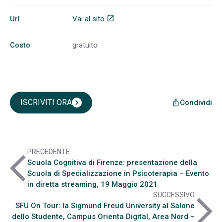
Url
Vai al sito
open_in_new
Costo
gratuito
ISCRIVITI ORA
chevron_right
Condividi
ios_share
PRECEDENTE
arrow_back_ios
Scuola Cognitiva di Firenze: presentazione della
Scuola di Specializzazione in Psicoterapia – Evento
in diretta streaming, 19 Maggio 2021
SUCCESSIVO
arrow_forward_ios
SFU On Tour: la Sigmund Freud University al Salone
dello Studente, Campus Orienta Digital, Area Nord –