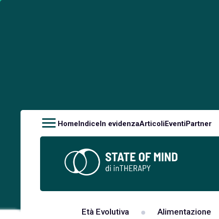
Home
Indice
In evidenza
Articoli
Eventi
Partner
Età Evolutiva
Alimentazione