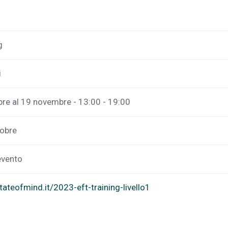
g
i
re al 19 novembre - 13:00 - 19:00
tobre
evento
ateofmind.it/2023-eft-training-livello1