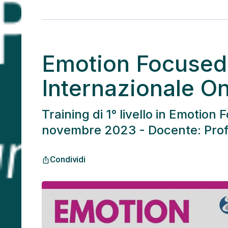
Emotion Focused 
Internazionale O
Training di 1° livello in Emotion
novembre 2023 - Docente: Pro
Condividi
ios_share