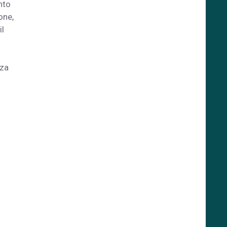
nto
one,
il
nza