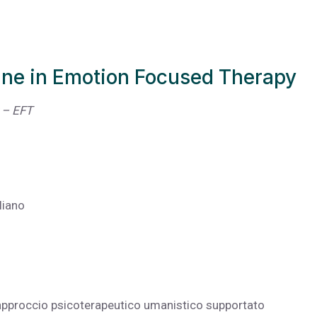
line in Emotion Focused Therapy
y – EFT
liano
n approccio psicoterapeutico umanistico supportato