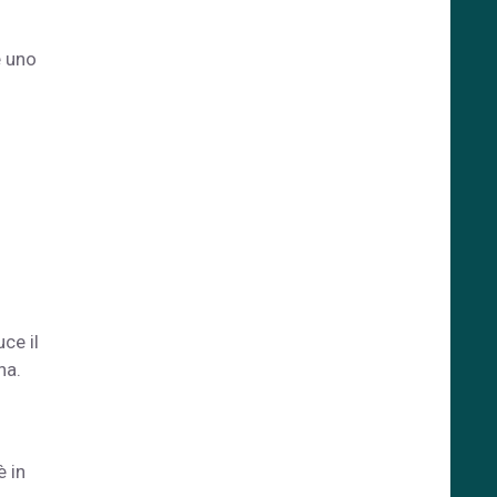
e uno
ce il
na.
è in