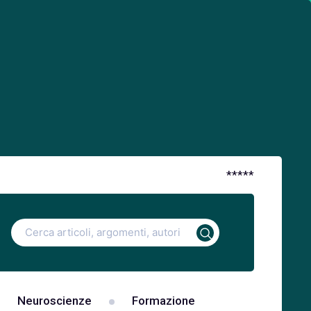
*
*
*
*
*
Ricerca
per:
Neuroscienze
Formazione