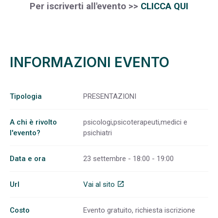
Per iscriverti all'evento
>>
CLICCA QUI
INFORMAZIONI EVENTO
Tipologia
PRESENTAZIONI
A chi è rivolto
psicologi,psicoterapeuti,medici e
l'evento?
psichiatri
Data e ora
23 settembre - 18:00 - 19:00
Url
Vai al sito
open_in_new
Costo
Evento gratuito, richiesta iscrizione