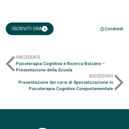
ISCRIVITI ORA
chevron_right
Condividi
ios_share
arrow_back_ios
PRECEDENTE
Psicoterapia Cognitiva e Ricerca Bolzano –
Presentazione della Scuola
arrow_forward_ios
SUCCESSIVO
Presentazione dei corsi di Specializzazione in
Psicoterapia Cognitivo Comportamentale