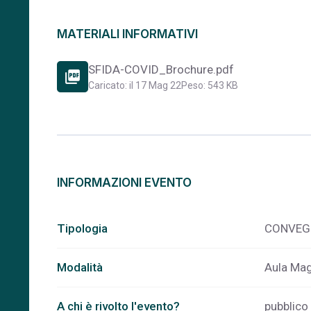
MATERIALI INFORMATIVI
SFIDA-COVID_Brochure.pdf
picture_as_pdf
Caricato: il 17 Mag 22
Peso: 543 KB
INFORMAZIONI EVENTO
Tipologia
CONVEG
Modalità
Aula Mag
A chi è rivolto l'evento?
pubblico