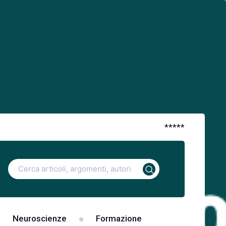
*
*
*
*
*
Ricerca
per:
Neuroscienze
Formazione