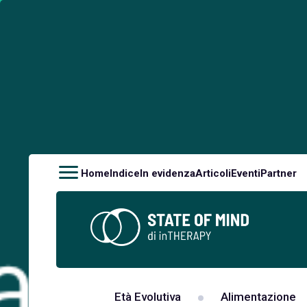
Home
Indice
In evidenza
Articoli
Eventi
Partner
Età Evolutiva
Alimentazione