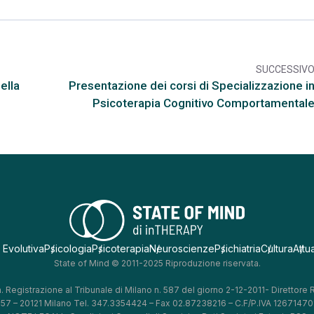
SUCCESSIV
arr
ella
Presentazione dei corsi di Specializzazione i
Psicoterapia Cognitivo Comportamental
 Evolutiva
Psicologia
Psicoterapia
Neuroscienze
Psichiatria
Cultura
Attua
State of Mind © 2011-2025 Riproduzione riservata.
. Registrazione al Tribunale di Milano n. 587 del giorno 2-12-2011- Direttore
, 57 – 20121 Milano Tel. 347.3354424 – Fax 02.87238216 – C.F/P.IVA 126714701