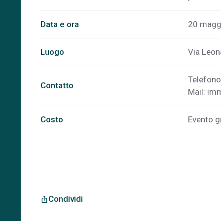
Data e ora
20 maggi
Luogo
Via Leon
Telefon
Contatto
Mail:
imm
Costo
Evento gr
Condividi
ios_share