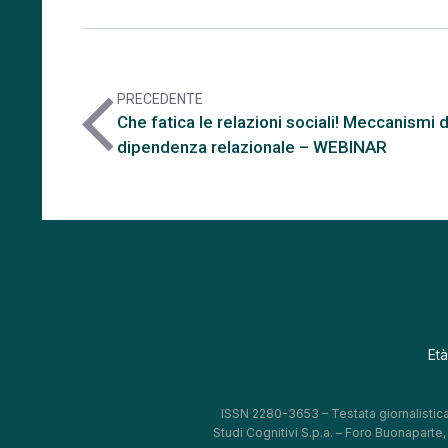
PRECEDENTE
arrow_back_ios
Che fatica le relazioni sociali! Meccanismi d
dipendenza relazionale – WEBINAR
Età
ISSN 2280-3653 – Testata giornalistica
Studi Cognitivi S.p.a. – Foro Buonaparte