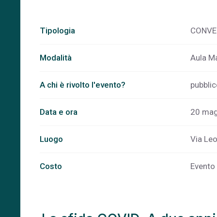
Tipologia
CONV
Modalità
Aula Ma
A chi è rivolto l'evento?
pubbli
Data e ora
20 mag
Luogo
Via Le
Costo
Evento 