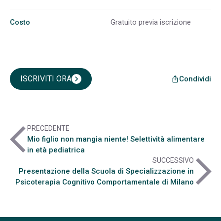
Costo
Gratuito previa iscrizione
ISCRIVITI ORA
chevron_right
Condividi
ios_share
arrow_back_ios
PRECEDENTE
Mio figlio non mangia niente! Selettività alimentare
in età pediatrica
arrow_forward_ios
SUCCESSIVO
Presentazione della Scuola di Specializzazione in
Psicoterapia Cognitivo Comportamentale di Milano