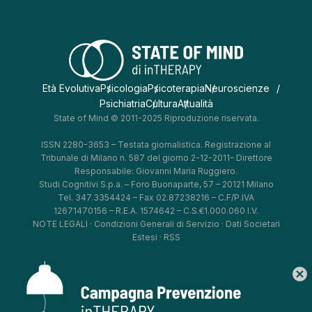
Età Evolutiva
Psicologia
Psicoterapia
Neuroscienze
Psichiatria
Cultura
Attualità
State of Mind © 2011-2025 Riproduzione riservata.
ISSN 2280-3653 – Testata giornalistica. Registrazione al
Tribunale di Milano n. 587 del giorno 2-12-2011- Direttore
Responsabile: Giovanni Maria Ruggiero.
Studi Cognitivi S.p.a. – Foro Buonaparte, 57 – 20121 Milano
Tel. 347.3354424 – Fax 02.87238216 – C.F/P.IVA
12671470156 – R.E.A. 1574642 – C.S.€1.000.060 I.V.
NOTE LEGALI
·
Condizioni Generali di Servizio
·
Dati Societari
Estesi
·
RSS
cancel
*
*
*
*
Aggiorna le tue preferenze
–
Privacy Policy
–
Cookie Policy