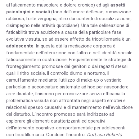
affaticamento muscolare e dolore cronico) ed agli
aspetti
psicologici e sociali
(tono dell’umore deflesso, ruminazione
rabbiosa, forte vergogna, ritiro dai contesti di socializzazione,
disimpegno nelle attività quotidiane). Una tale delineazione di
faticabilità trova acuizione a causa della particolare fase
evolutiva vissuta, se ad essere affetto da tricotillomania è un
adolescente
. In questa età la mediazione corporea è
fondamentale nell’interazione con l’altro e nell’ identità sociale
faticosamente in costruzione. Frequentemente le strategie di
fronteggiamento promosse dai genitori o dai ragazzi stessi
quali il ritiro sociale, il controllo diurno e notturno, il
camuffamento mediante l’utilizzo di make-up o vestiario
particolari o acconciature sistemate ad hoc per nascondere
aree diradate, finiscono per cronicizzare senza efficacia la
problematica vissuta non affrontata negli aspetti emotivi e
relazionali spesso causativi e di mantenimento nell’evoluzione
del disturbo. L’incontro promosso sarà indirizzato ad
esplorare gli elementi caratterizzanti ed operativi
dell’intervento cognitivo-comportamentale per adolescenti
con tricotillomania.
Conduce l'incontro:
Dott.ssa Roberta