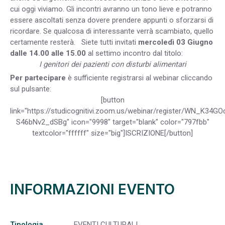
cui oggi viviamo. Gli incontri avranno un tono lieve e potranno
essere ascoltati senza dovere prendere appunti o sforzarsi di
ricordare. Se qualcosa di interessante verrà scambiato, quello
certamente resterà.
Siete tutti invitati
mercoledì 03 Giugno
dalle 14.00 alle 15.00
al settimo incontro dal titolo:
I genitori dei pazienti con disturbi alimentari
Per partecipare
è sufficiente registrarsi al webinar cliccando
sul pulsante:
[button
link="https://studicognitivi.zoom.us/webinar/register/WN_K34GO
S46bNv2_dSBg" icon="9998" target="blank" color="797fbb"
textcolor="ffffff" size="big"]ISCRIZIONE[/button]
INFORMAZIONI EVENTO
Tipologia
EVENTI CULTURALI