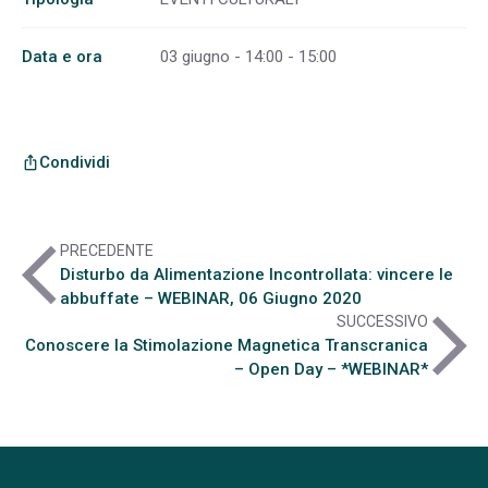
Data e ora
03 giugno - 14:00 - 15:00
Condividi
ios_share
arrow_back_ios
PRECEDENTE
Disturbo da Alimentazione Incontrollata: vincere le
abbuffate – WEBINAR, 06 Giugno 2020
arrow_forward_ios
SUCCESSIVO
Conoscere la Stimolazione Magnetica Transcranica
– Open Day – *WEBINAR*