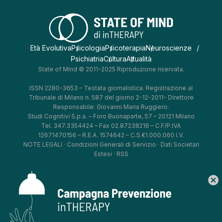
Età Evolutiva
Psicologia
Psicoterapia
Neuroscienze
Psichiatria
Cultura
Attualità
State of Mind © 2011-2025 Riproduzione riservata.
ISSN 2280-3653 – Testata giornalistica. Registrazione al
Tribunale di Milano n. 587 del giorno 2-12-2011- Direttore
Responsabile: Giovanni Maria Ruggiero.
Studi Cognitivi S.p.a. – Foro Buonaparte, 57 – 20121 Milano
Tel. 347.3354424 – Fax 02.87238216 – C.F/P.IVA
12671470156 – R.E.A. 1574642 – C.S.€1.000.060 I.V.
NOTE LEGALI
·
Condizioni Generali di Servizio
·
Dati Societari
Estesi
·
RSS
cancel
*
*
*
*
Aggiorna le tue preferenze
–
Privacy Policy
–
Cookie Policy