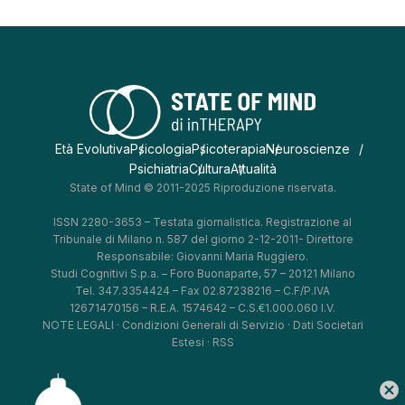
Età Evolutiva
Psicologia
Psicoterapia
Neuroscienze
Psichiatria
Cultura
Attualità
State of Mind © 2011-2025 Riproduzione riservata.
ISSN 2280-3653 – Testata giornalistica. Registrazione al
Tribunale di Milano n. 587 del giorno 2-12-2011- Direttore
Responsabile: Giovanni Maria Ruggiero.
Studi Cognitivi S.p.a. – Foro Buonaparte, 57 – 20121 Milano
Tel. 347.3354424 – Fax 02.87238216 – C.F/P.IVA
12671470156 – R.E.A. 1574642 – C.S.€1.000.060 I.V.
NOTE LEGALI
·
Condizioni Generali di Servizio
·
Dati Societari
Estesi
·
RSS
cancel