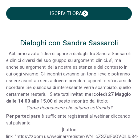
ISCRIVITI ORA
chevron_right
Dialoghi con Sandra Sassaroli
Abbiamo avuto l’idea di aprire a dialoghi tra Sandra Sassaroli
e clinici diversi del suo gruppo su argomenti clinici, sì, ma
anche su argomenti della nostra esistenza e del contesto in
cui oggi viviamo. Gli incontri avranno un tono lieve e potranno
essere ascoltati senza dovere prendere appunti o sforzarsi di
ricordare. Se qualcosa di interessante verrà scambiato, quello
certamente resterà.
Siete tutti invitati
mercoledì 27 Maggio
dalle 14.00 alle 15.00
al sesto incontro dal titolo:
Come riconoscere che stiamo soffrendo?
Per partecipare
è sufficiente registrarsi al webinar cliccando
sul pulsante:
[button
link="https://zoom.us/webinar/register/WN_cZSZulFbQVOlLlU8