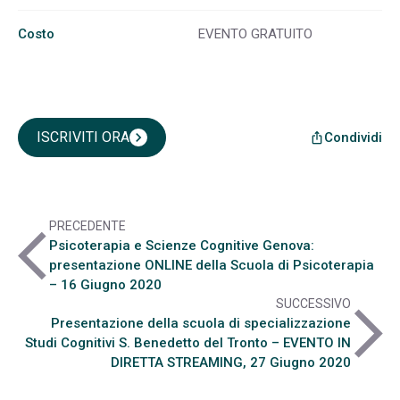
Costo
EVENTO GRATUITO
ISCRIVITI ORA
chevron_right
Condividi
ios_share
PRECEDENTE
arrow_back_ios
Psicoterapia e Scienze Cognitive Genova:
presentazione ONLINE della Scuola di Psicoterapia
– 16 Giugno 2020
SUCCESSIVO
arrow_forward_ios
Presentazione della scuola di specializzazione
Studi Cognitivi S. Benedetto del Tronto – EVENTO IN
DIRETTA STREAMING, 27 Giugno 2020