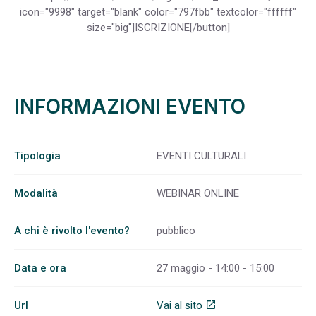
icon="9998" target="blank" color="797fbb" textcolor="ffffff"
size="big"]ISCRIZIONE[/button]
INFORMAZIONI EVENTO
Tipologia
EVENTI CULTURALI
Modalità
WEBINAR ONLINE
A chi è rivolto l'evento?
pubblico
Data e ora
27 maggio - 14:00 - 15:00
Url
Vai al sito
open_in_new