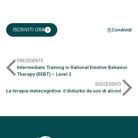
ISCRIVITI ORA
chevron_right
Condividi
ios_share
arrow_back_ios
PRECEDENTE
Intermediate Training in Rational Emotive Behavior
Therapy (REBT) – Level 2
arrow_forward_ios
SUCCESSIVO
La terapia metacognitiva: il disturbo da uso di alcool